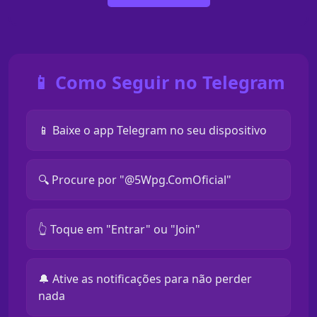
📱 Como Seguir no Telegram
📱 Baixe o app Telegram no seu dispositivo
🔍 Procure por "@5Wpg.ComOficial"
👆 Toque em "Entrar" ou "Join"
🔔 Ative as notificações para não perder
nada