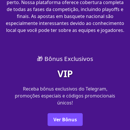
perto. Nossa plataforma oferece cobertura completa
de todas as fases da competição, incluindo playoffs e
finais. As apostas em basquete nacional são
especialmente interessantes devido ao conhecimento
local que você pode ter sobre as equipes e jogadores.
🎁 Bônus Exclusivos
VIP
Receba bônus exclusivos do Telegram,
promoções especiais e códigos promocionais
únicos!
Ver Bônus