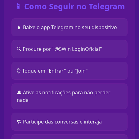
📱 Como Seguir no Telegram
📱 Baixe o app Telegram no seu dispositivo
🔍 Procure por "@5Win LoginOficial"
👆 Toque em "Entrar" ou "Join"
🔔 Ative as notificações para não perder
nada
💬 Participe das conversas e interaja