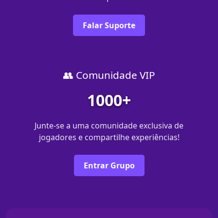
Falar Suporte
👥 Comunidade VIP
1000+
Junte-se a uma comunidade exclusiva de
jogadores e compartilhe experiências!
Entrar Grupo