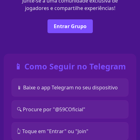
Junte-se a uma comunidade exclusiva de
jogadores e compartilhe experiências!
Entrar Grupo
📱 Como Seguir no Telegram
📱 Baixe o app Telegram no seu dispositivo
🔍 Procure por "@59COficial"
👆 Toque em "Entrar" ou "Join"