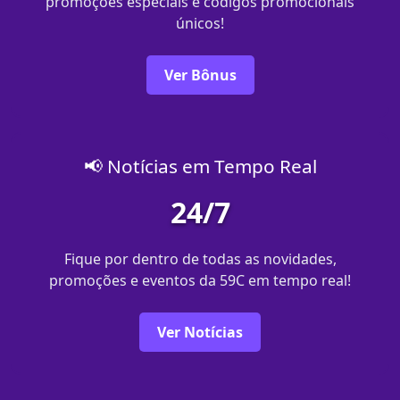
promoções especiais e códigos promocionais
únicos!
Ver Bônus
📢 Notícias em Tempo Real
24/7
Fique por dentro de todas as novidades,
promoções e eventos da 59C em tempo real!
Ver Notícias