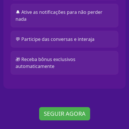
🔔 Ative as notificações para não perder
nada
💬 Participe das conversas e interaja
🎁 Receba bônus exclusivos
automaticamente
SEGUIR AGORA