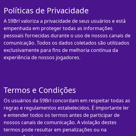
Políticas de Privacidade
A 59Brl valoriza a privacidade de seus usuários e está
empenhada em proteger todas as informações
pessoais fornecidas durante o uso de nossos canais de
comunicação. Todos os dados coletados são utilizados
exclusivamente para fins de melhoria contínua da
experiência de nossos jogadores.
Termos e Condições
Os usuários da 59Brl concordam em respeitar todas as
regras e regulamentos estabelecidos. É importante ler
e entender todos os termos antes de participar de
nossos canais de comunicação. A violação destes
termos pode resultar em penalizações ou na