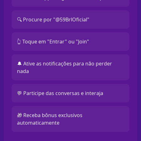
🔍 Procure por "@59BrlOficial"
👆 Toque em "Entrar" ou "Join"
🔔 Ative as notificações para não perder
nada
💬 Participe das conversas e interaja
🎁 Receba bônus exclusivos
automaticamente