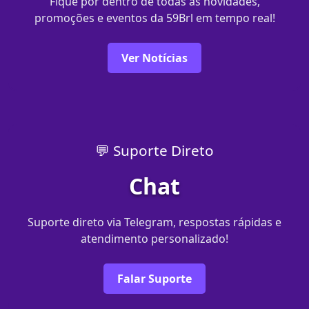
Fique por dentro de todas as novidades,
promoções e eventos da 59Brl em tempo real!
Ver Notícias
💬 Suporte Direto
Chat
Suporte direto via Telegram, respostas rápidas e
atendimento personalizado!
Falar Suporte