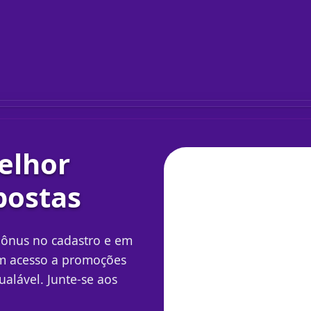
elhor
postas
bônus no cadastro e em
em acesso a promoções
ualável. Junte-se aos