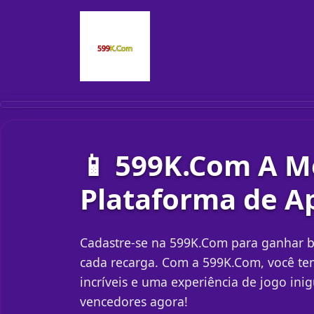
📱 599K.Com A M
Plataforma de A
Cadastre-se na 599K.Com para ganhar 
cada recarga. Com a 599K.Com, você t
incríveis e uma experiência de jogo inig
vencedores agora!