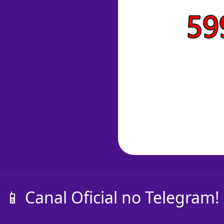
📱 Canal Oficial no Telegram!