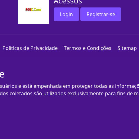
Acessos
Login
Registrar-se
Políticas de Privacidade
Termos e Condições
Sitemap
de
 usuários e está empenhada em proteger todas as informaçõ
os coletados são utilizados exclusivamente para fins de m