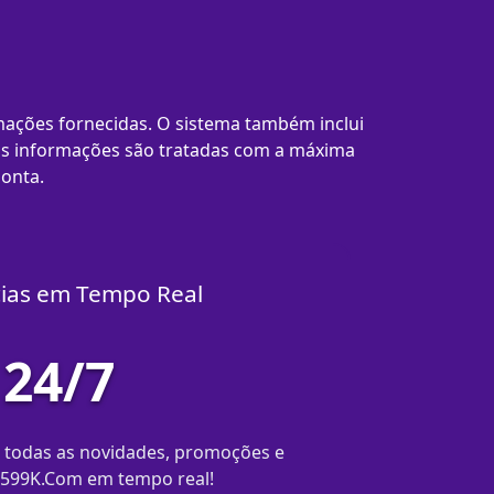
mações fornecidas. O sistema também inclui
 as informações são tratadas com a máxima
ponta.
cias em Tempo Real
24/7
e todas as novidades, promoções e
 599K.Com em tempo real!