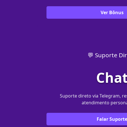
Ver Bônus
💬 Suporte Di
Cha
Suporte direto via Telegram, r
atendimento persona
Falar Suport