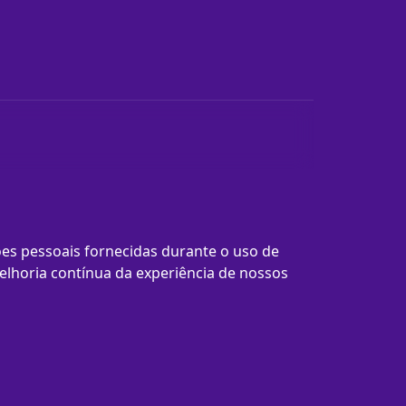
es pessoais fornecidas durante o uso de
elhoria contínua da experiência de nossos