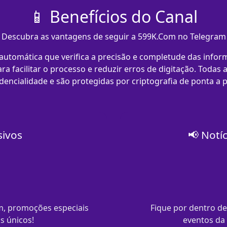
📱 Benefícios do Canal
Descubra as vantagens de seguir a 599K.Com no Telegram
 automática que verifica a precisão e completude das infor
a facilitar o processo e reduzir erros de digitação. Todas
dencialidade e são protegidas por criptografia de ponta a 
sivos
📢 Notí
m, promoções especiais
Fique por dentro d
s únicos!
eventos da