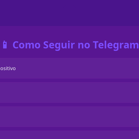
📱 Como Seguir no Telegram
ositivo