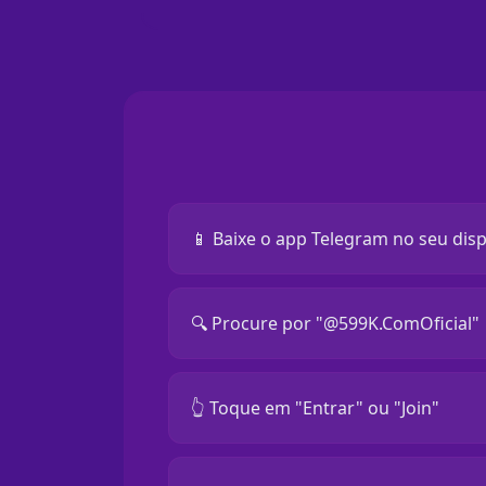
📱 Baixe o app Telegram no seu disp
🔍 Procure por "@599K.ComOficial"
👆 Toque em "Entrar" ou "Join"