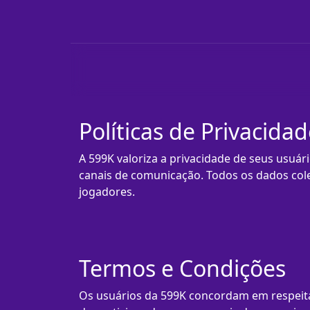
Políticas de Privacida
A 599K valoriza a privacidade de seus usuá
canais de comunicação. Todos os dados cole
jogadores.
Termos e Condições
Os usuários da 599K concordam em respeitar