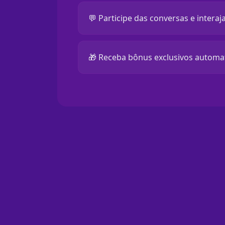
💬 Participe das conversas e interaj
🎁 Receba bônus exclusivos autom