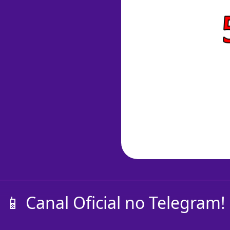
📱 Canal Oficial no Telegram!