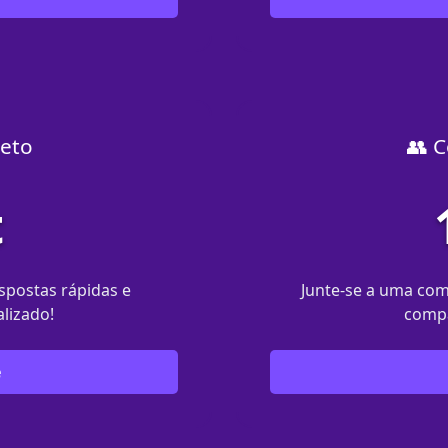
reto
👥 
t
espostas rápidas e
Junte-se a uma com
lizado!
compa
e