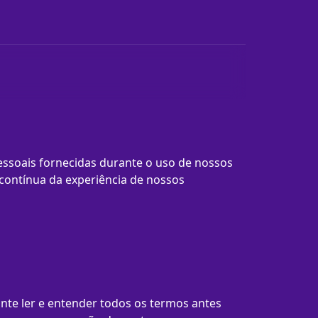
essoais fornecidas durante o uso de nossos
 contínua da experiência de nossos
nte ler e entender todos os termos antes