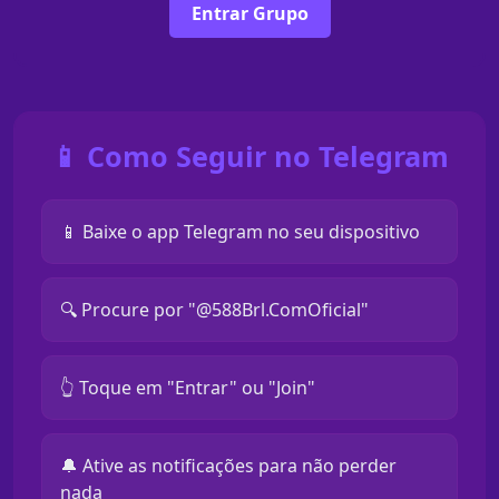
Entrar Grupo
📱 Como Seguir no Telegram
📱 Baixe o app Telegram no seu dispositivo
🔍 Procure por "@588Brl.ComOficial"
👆 Toque em "Entrar" ou "Join"
🔔 Ative as notificações para não perder
nada