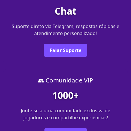
Chat
Suporte direto via Telegram, respostas rápidas e
atendimento personalizado!
Falar Suporte
👥 Comunidade VIP
1000+
Junte-se a uma comunidade exclusiva de
jogadores e compartilhe experiências!