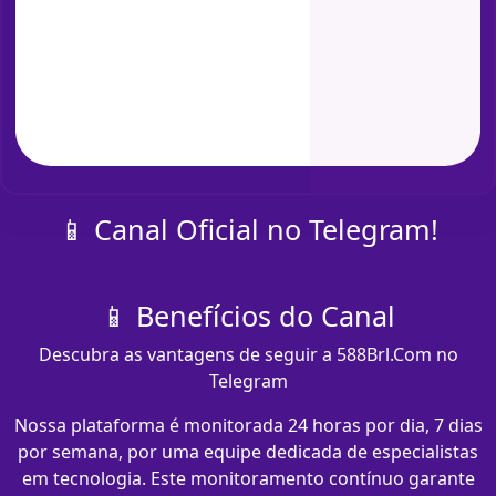
📱 Canal Oficial no Telegram!
📱 Benefícios do Canal
Descubra as vantagens de seguir a 588Brl.Com no
Telegram
Nossa plataforma é monitorada 24 horas por dia, 7 dias
por semana, por uma equipe dedicada de especialistas
em tecnologia. Este monitoramento contínuo garante