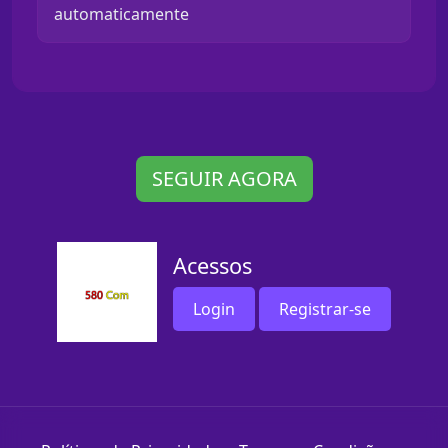
automaticamente
SEGUIR AGORA
Acessos
Login
Registrar-se