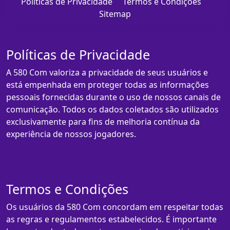
Políticas de Privacidade
Termos e Condições
Sitemap
Políticas de Privacidade
A 580 Com valoriza a privacidade de seus usuários e
está empenhada em proteger todas as informações
pessoais fornecidas durante o uso de nossos canais de
comunicação. Todos os dados coletados são utilizados
exclusivamente para fins de melhoria contínua da
experiência de nossos jogadores.
Termos e Condições
Os usuários da 580 Com concordam em respeitar todas
as regras e regulamentos estabelecidos. É importante