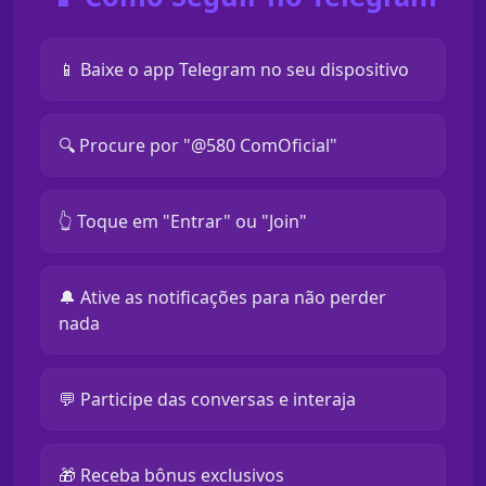
📱 Baixe o app Telegram no seu dispositivo
🔍 Procure por "@580 ComOficial"
👆 Toque em "Entrar" ou "Join"
🔔 Ative as notificações para não perder
nada
💬 Participe das conversas e interaja
🎁 Receba bônus exclusivos