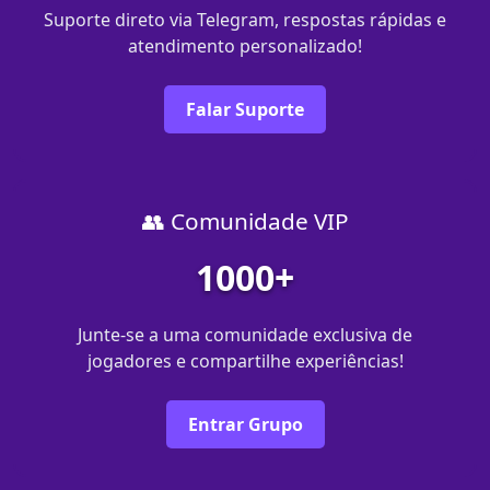
Suporte direto via Telegram, respostas rápidas e
atendimento personalizado!
Falar Suporte
👥 Comunidade VIP
1000+
Junte-se a uma comunidade exclusiva de
jogadores e compartilhe experiências!
Entrar Grupo