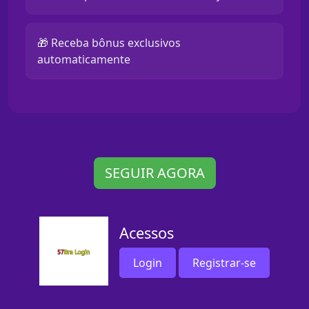
🎁 Receba bônus exclusivos
automaticamente
SEGUIR AGORA
Acessos
Login
Registrar-se