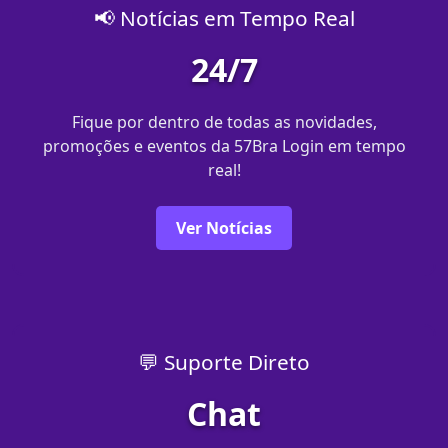
📢 Notícias em Tempo Real
24/7
Fique por dentro de todas as novidades,
promoções e eventos da 57Bra Login em tempo
real!
Ver Notícias
💬 Suporte Direto
Chat