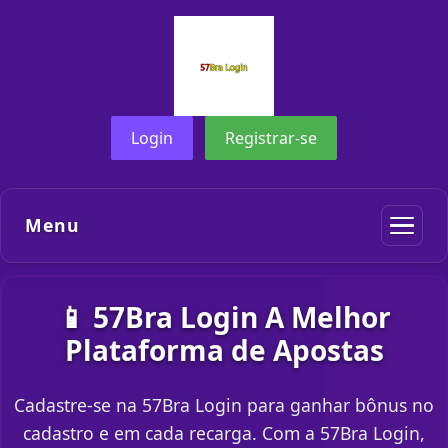
Login
Registrar-se
Menu
📱 57Bra Login A Melhor
Plataforma de Apostas
Cadastre-se na 57Bra Login para ganhar bônus no
cadastro e em cada recarga. Com a 57Bra Login,