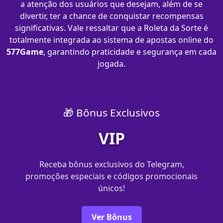
a atenção dos usuários que desejam, além de se
divertir, ter a chance de conquistar recompensas
significativas. Vale ressaltar que a Roleta da Sorte é
totalmente integrada ao sistema de apostas online do
577Game
, garantindo praticidade e segurança em cada
jogada.
🎁 Bônus Exclusivos
VIP
Receba bônus exclusivos do Telegram,
promoções especiais e códigos promocionais
únicos!
Ver Bônus