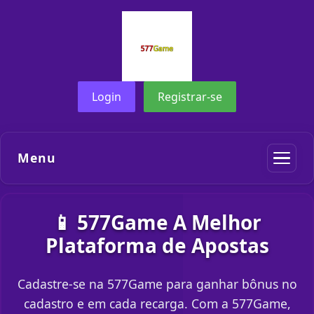
Login
Registrar-se
Menu
📱 577Game A Melhor
Plataforma de Apostas
Cadastre-se na 577Game para ganhar bônus no
cadastro e em cada recarga. Com a 577Game,