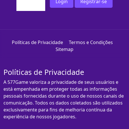
Login
Registrar-se
Políticas de Privacidade
Termos e Condições
Sitemap
Políticas de Privacidade
A 577Game valoriza a privacidade de seus usuários e
está empenhada em proteger todas as informações
pessoais fornecidas durante o uso de nossos canais de
comunicação. Todos os dados coletados são utilizados
exclusivamente para fins de melhoria contínua da
experiência de nossos jogadores.