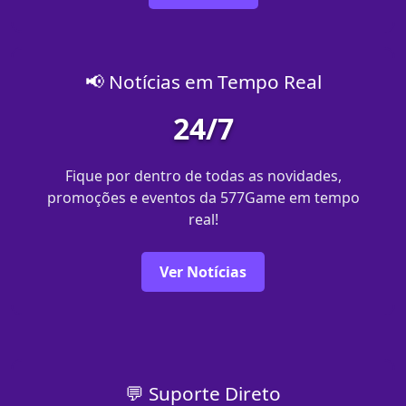
📢 Notícias em Tempo Real
24/7
Fique por dentro de todas as novidades,
promoções e eventos da 577Game em tempo
real!
Ver Notícias
💬 Suporte Direto