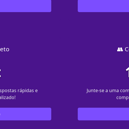
reto
👥 
t
espostas rápidas e
Junte-se a uma com
lizado!
compa
e