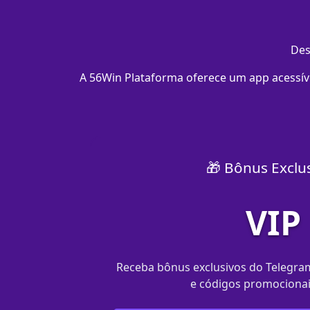
Des
A 56Win Plataforma oferece um app acessíve
🎁 Bônus Exclu
VIP
Receba bônus exclusivos do Telegra
e códigos promocionai