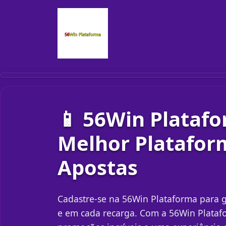
📱 56Win Plataf
Melhor Platafor
Apostas
Cadastre-se na 56Win Plataforma para 
e em cada recarga. Com a 56Win Plataf