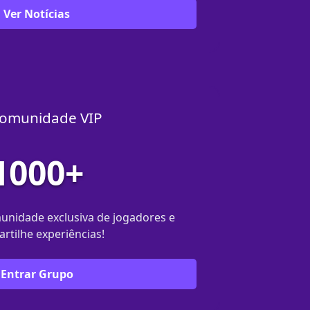
Ver Notícias
Comunidade VIP
1000+
unidade exclusiva de jogadores e
rtilhe experiências!
Entrar Grupo