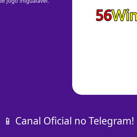
e jogo inigualável.
📱 Canal Oficial no Telegram!