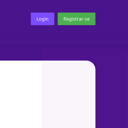
Login
Registrar-se