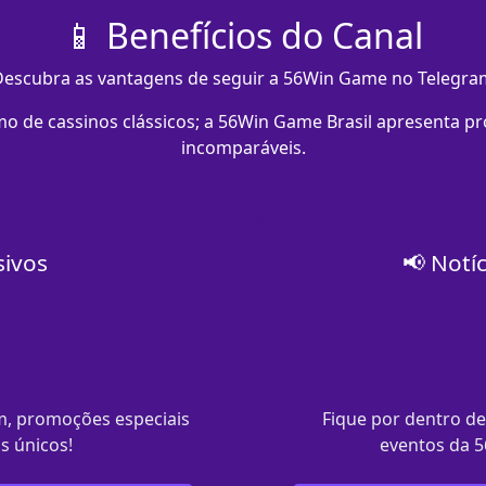
📱 Benefícios do Canal
Descubra as vantagens de seguir a 56Win Game no Telegra
o de cassinos clássicos; a 56Win Game Brasil apresenta pro
incomparáveis.
sivos
📢 Notí
m, promoções especiais
Fique por dentro d
s únicos!
eventos da 