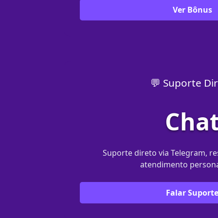
Ver Bônus
💬 Suporte Di
Cha
Suporte direto via Telegram, r
atendimento persona
Falar Suport