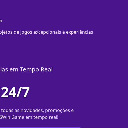
m
jetos de jogos excepcionais e experiências
cias em Tempo Real
24/7
e todas as novidades, promoções e
56Win Game em tempo real!