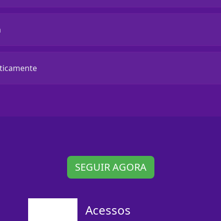
a
aticamente
SEGUIR AGORA
Acessos