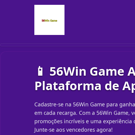
📱 56Win Game 
Plataforma de A
Cadastre-se na 56Win Game para ganha
em cada recarga. Com a 56Win Game, v
promoções incríveis e uma experiência d
Junte-se aos vencedores agora!