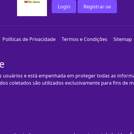
Login
Registrar-se
Políticas de Privacidade
Termos e Condições
Sitemap
de
us usuários e está empenhada em proteger todas as inform
os coletados são utilizados exclusivamente para fins de m