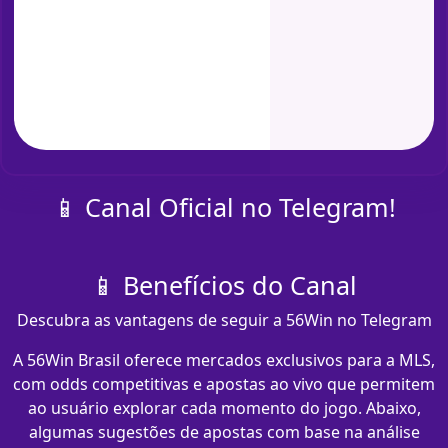
📱 Canal Oficial no Telegram!
📱 Benefícios do Canal
Descubra as vantagens de seguir a 56Win no Telegram
A 56Win Brasil oferece mercados exclusivos para a MLS,
com odds competitivas e apostas ao vivo que permitem
ao usuário explorar cada momento do jogo. Abaixo,
algumas sugestões de apostas com base na análise