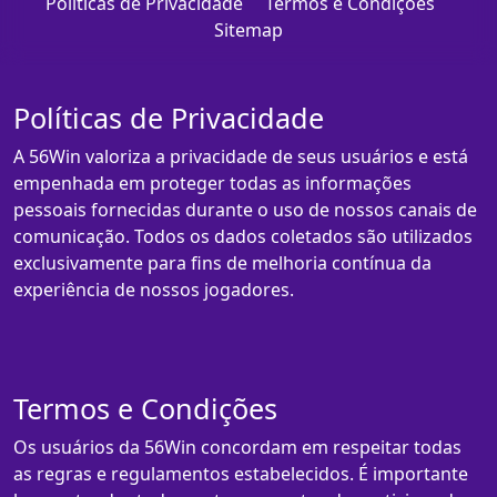
Políticas de Privacidade
Termos e Condições
Sitemap
Políticas de Privacidade
A 56Win valoriza a privacidade de seus usuários e está
empenhada em proteger todas as informações
pessoais fornecidas durante o uso de nossos canais de
comunicação. Todos os dados coletados são utilizados
exclusivamente para fins de melhoria contínua da
experiência de nossos jogadores.
Termos e Condições
Os usuários da 56Win concordam em respeitar todas
as regras e regulamentos estabelecidos. É importante