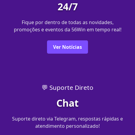
24/7
Fique por dentro de todas as novidades,
promoções e eventos da 56Win em tempo real!
Ver Notícias
💬 Suporte Direto
Chat
Suporte direto via Telegram, respostas rápidas e
atendimento personalizado!