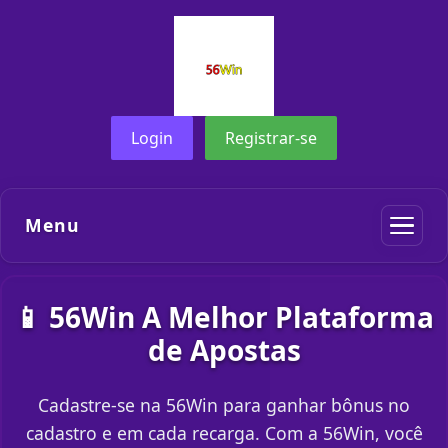
Login
Registrar-se
Menu
📱 56Win A Melhor Plataforma
de Apostas
Cadastre-se na 56Win para ganhar bônus no
cadastro e em cada recarga. Com a 56Win, você