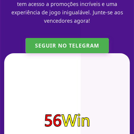
tem acesso a promoções incríveis e uma
experiência de jogo inigualável. Junte-se aos
vencedores agora!
SEGUIR NO TELEGRAM