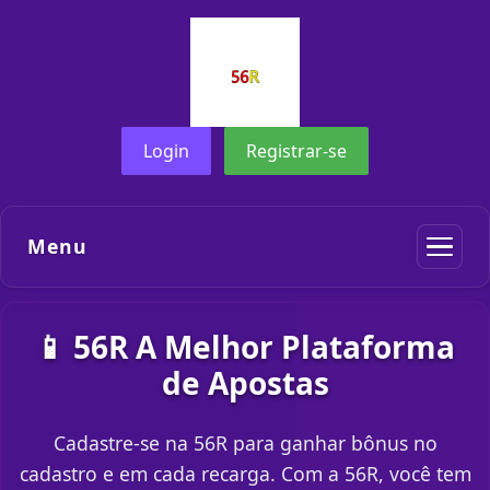
Login
Registrar-se
Menu
📱 56R A Melhor Plataforma
de Apostas
Cadastre-se na 56R para ganhar bônus no
cadastro e em cada recarga. Com a 56R, você tem