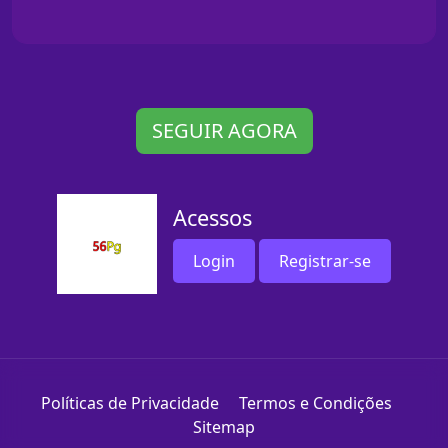
SEGUIR AGORA
Acessos
Login
Registrar-se
Políticas de Privacidade
Termos e Condições
Sitemap