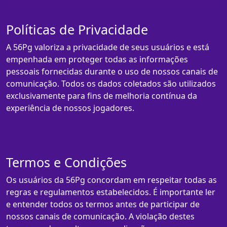
Políticas de Privacidade
A 56Pg valoriza a privacidade de seus usuários e está
empenhada em proteger todas as informações
pessoais fornecidas durante o uso de nossos canais de
comunicação. Todos os dados coletados são utilizados
exclusivamente para fins de melhoria contínua da
experiência de nossos jogadores.
Termos e Condições
Os usuários da 56Pg concordam em respeitar todas as
regras e regulamentos estabelecidos. É importante ler
e entender todos os termos antes de participar de
nossos canais de comunicação. A violação destes