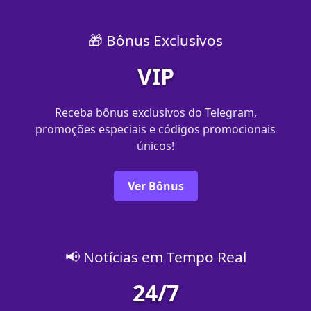
🎁 Bônus Exclusivos
VIP
Receba bônus exclusivos do Telegram,
promoções especiais e códigos promocionais
únicos!
Ver Bônus
📢 Notícias em Tempo Real
24/7