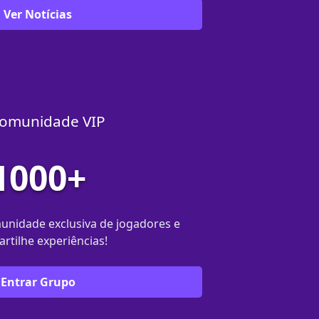
Ver Notícias
Comunidade VIP
1000+
unidade exclusiva de jogadores e
rtilhe experiências!
Entrar Grupo