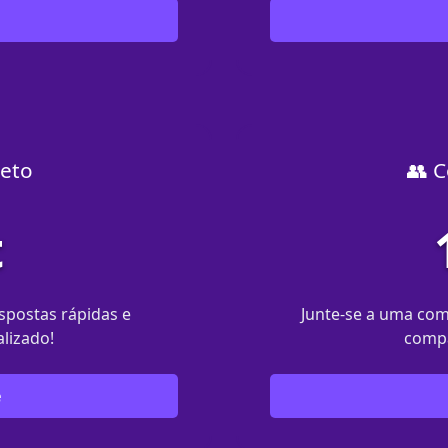
reto
👥 
t
espostas rápidas e
Junte-se a uma com
lizado!
compa
e