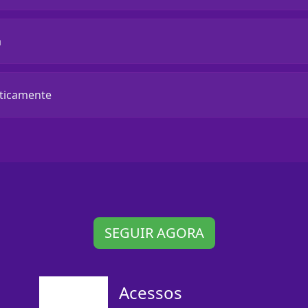
a
aticamente
SEGUIR AGORA
Acessos