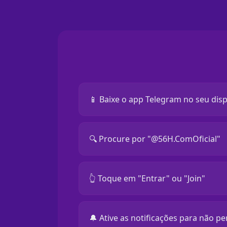
📱 Baixe o app Telegram no seu disp
🔍 Procure por "@56H.ComOficial"
👆 Toque em "Entrar" ou "Join"
🔔 Ative as notificações para não p