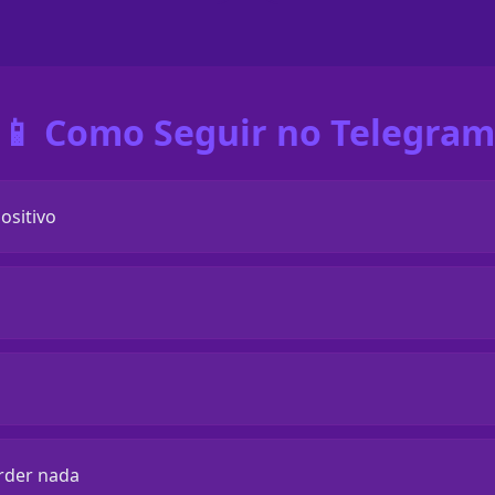
📱 Como Seguir no Telegram
ositivo
erder nada