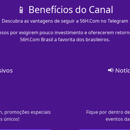
📱 Benefícios do Canal
Descubra as vantagens de seguir a 56H.Com no Telegram
sos por exigirem pouco investimento e oferecerem retorno
56H.Com Brasil a favorita dos brasileiros.
sivos
📢 Notí
m, promoções especiais
Fique por dentro d
s únicos!
eventos da