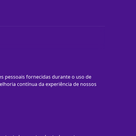
s pessoais fornecidas durante o uso de
elhoria contínua da experiência de nossos