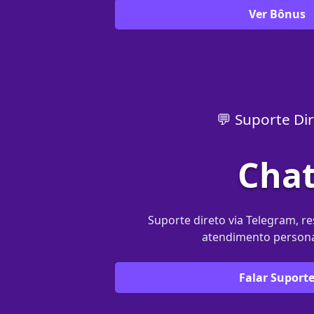
Ver Bônus
💬 Suporte Di
Cha
Suporte direto via Telegram, r
atendimento persona
Falar Suport