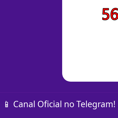
📱 Canal Oficial no Telegram!