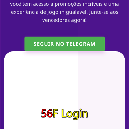
você tem acesso a promoções incríveis e uma
experiência de jogo inigualável. Junte-se aos
vencedores agora!
SEGUIR NO TELEGRAM