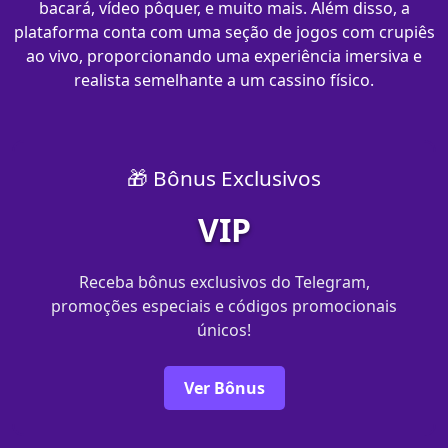
bacará, vídeo pôquer, e muito mais. Além disso, a
plataforma conta com uma seção de jogos com crupiês
ao vivo, proporcionando uma experiência imersiva e
realista semelhante a um cassino físico.
🎁 Bônus Exclusivos
VIP
Receba bônus exclusivos do Telegram,
promoções especiais e códigos promocionais
únicos!
Ver Bônus