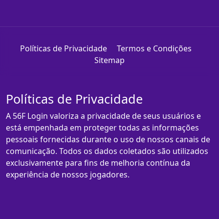
Políticas de Privacidade
Termos e Condições
Sitemap
Políticas de Privacidade
A 56F Login valoriza a privacidade de seus usuários e
está empenhada em proteger todas as informações
pessoais fornecidas durante o uso de nossos canais de
comunicação. Todos os dados coletados são utilizados
exclusivamente para fins de melhoria contínua da
experiência de nossos jogadores.