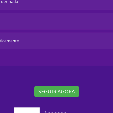
erder nada
a
aticamente
SEGUIR AGORA