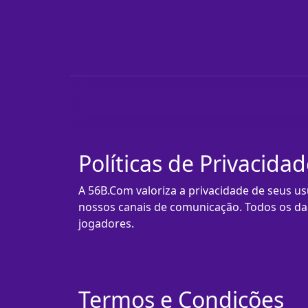
Políticas de Privacida
A 56B.Com valoriza a privacidade de seus u
nossos canais de comunicação. Todos os dad
jogadores.
Termos e Condições