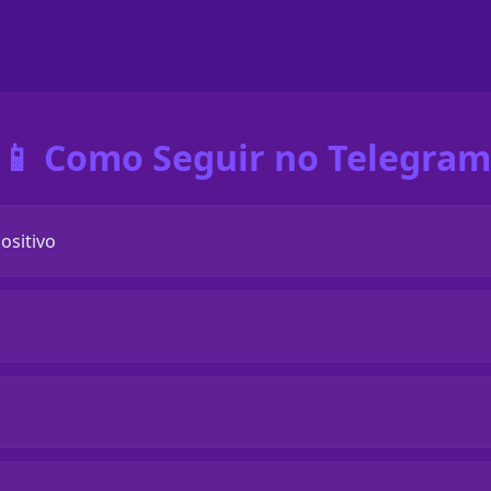
📱 Como Seguir no Telegram
ositivo