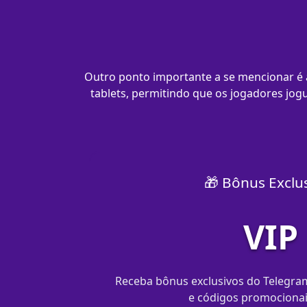
Outro ponto importante a se mencionar é a 
tablets, permitindo que os jogadores j
🎁 Bônus Exclu
VIP
Receba bônus exclusivos do Telegra
e códigos promocionai