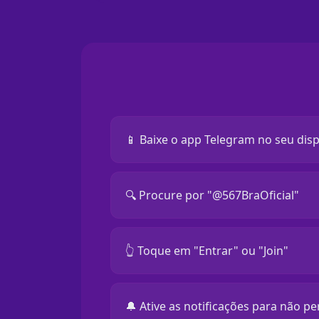
📱 Baixe o app Telegram no seu disp
🔍 Procure por "@567BraOficial"
👆 Toque em "Entrar" ou "Join"
🔔 Ative as notificações para não p