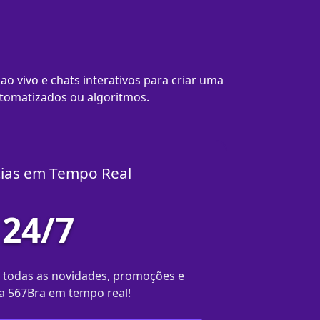
ao vivo e chats interativos para criar uma
utomatizados ou algoritmos.
cias em Tempo Real
24/7
e todas as novidades, promoções e
a 567Bra em tempo real!