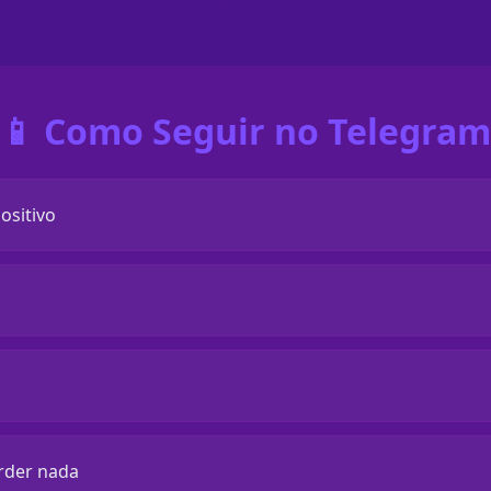
📱 Como Seguir no Telegram
ositivo
erder nada