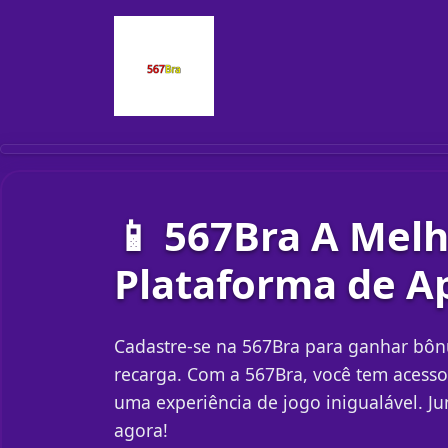
📱 567Bra A Mel
Plataforma de A
Cadastre-se na 567Bra para ganhar bôn
recarga. Com a 567Bra, você tem acesso
uma experiência de jogo inigualável. J
agora!