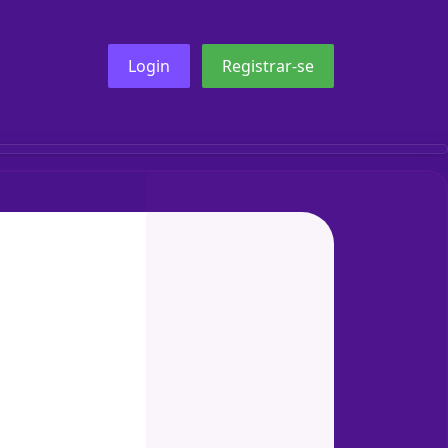
Login
Registrar-se