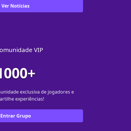
Ver Notícias
Comunidade VIP
1000+
unidade exclusiva de jogadores e
rtilhe experiências!
Entrar Grupo