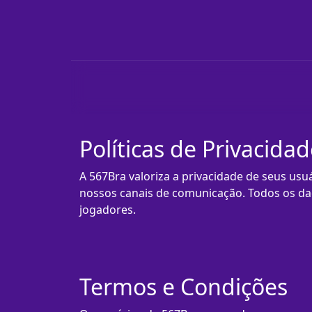
Políticas de Privacida
A 567Bra valoriza a privacidade de seus us
nossos canais de comunicação. Todos os dad
jogadores.
Termos e Condições