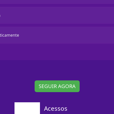
a
aticamente
SEGUIR AGORA
Acessos