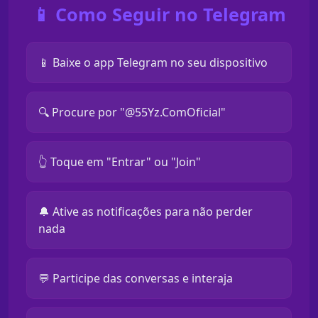
📱 Como Seguir no Telegram
📱 Baixe o app Telegram no seu dispositivo
🔍 Procure por "@55Yz.ComOficial"
👆 Toque em "Entrar" ou "Join"
🔔 Ative as notificações para não perder
nada
💬 Participe das conversas e interaja