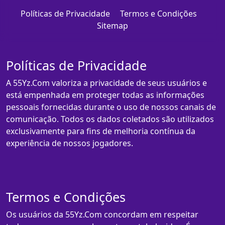
Políticas de Privacidade
Termos e Condições
Sitemap
Políticas de Privacidade
A 55Yz.Com valoriza a privacidade de seus usuários e
está empenhada em proteger todas as informações
pessoais fornecidas durante o uso de nossos canais de
comunicação. Todos os dados coletados são utilizados
exclusivamente para fins de melhoria contínua da
experiência de nossos jogadores.
Termos e Condições
Os usuários da 55Yz.Com concordam em respeitar