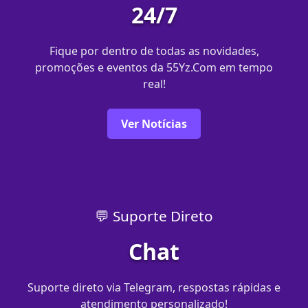
24/7
Fique por dentro de todas as novidades,
promoções e eventos da 55Yz.Com em tempo
real!
Ver Notícias
💬 Suporte Direto
Chat
Suporte direto via Telegram, respostas rápidas e
atendimento personalizado!