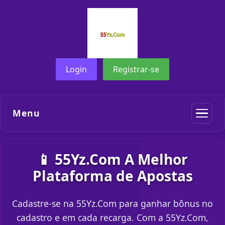
Login
Registrar-se
Menu
📱 55Yz.Com A Melhor
Plataforma de Apostas
Cadastre-se na 55Yz.Com para ganhar bônus no
cadastro e em cada recarga. Com a 55Yz.Com,