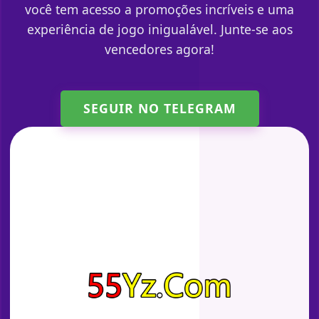
você tem acesso a promoções incríveis e uma
experiência de jogo inigualável. Junte-se aos
vencedores agora!
SEGUIR NO TELEGRAM