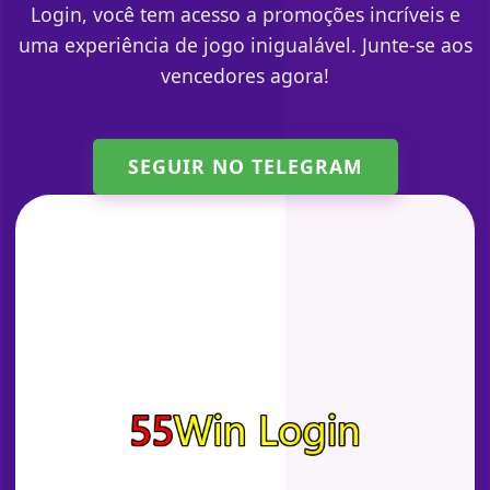
Login, você tem acesso a promoções incríveis e
uma experiência de jogo inigualável. Junte-se aos
vencedores agora!
SEGUIR NO TELEGRAM