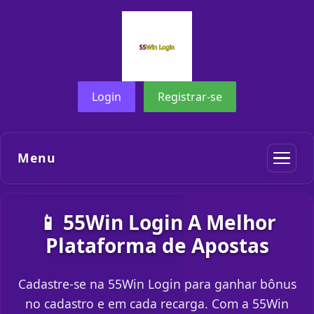
Login
Registrar-se
Menu
📱 55Win Login A Melhor
Plataforma de Apostas
Cadastre-se na 55Win Login para ganhar bônus
no cadastro e em cada recarga. Com a 55Win