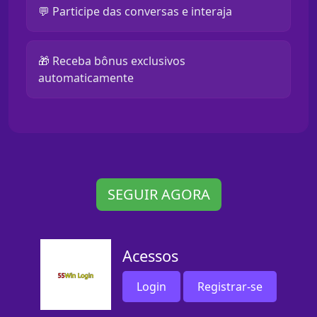
💬 Participe das conversas e interaja
🎁 Receba bônus exclusivos
automaticamente
SEGUIR AGORA
Acessos
Login
Registrar-se