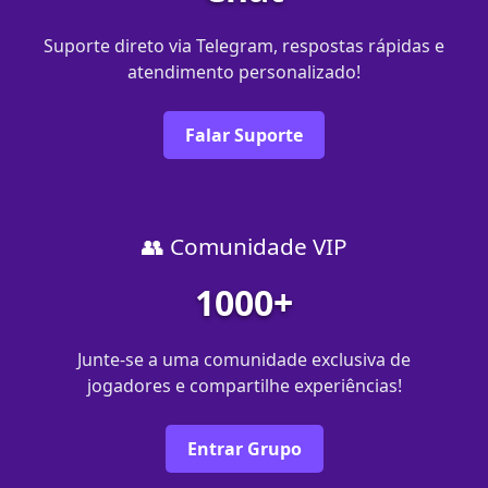
Suporte direto via Telegram, respostas rápidas e
atendimento personalizado!
Falar Suporte
👥 Comunidade VIP
1000+
Junte-se a uma comunidade exclusiva de
jogadores e compartilhe experiências!
Entrar Grupo