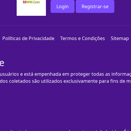
Login
Registrar-se
Políticas de Privacidade
Termos e Condições
Sitemap
de
 usuários e está empenhada em proteger todas as informaç
os coletados são utilizados exclusivamente para fins de m