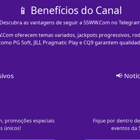
📱 Benefícios do Canal
Descubra as vantagens de seguir a 55WW.Com no Telegra
Com oferecem temas variados, jackpots progressivos, rodad
omo PG Soft, JILI, Pragmatic Play e CQ9 garantem qualidad
sivos
📢 Notí
m, promoções especiais
Fique por dentro d
s únicos!
eventos da