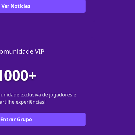
Ver Notícias
Comunidade VIP
1000+
unidade exclusiva de jogadores e
rtilhe experiências!
Entrar Grupo