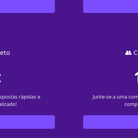
reto
👥 
t
espostas rápidas e
Junte-se a uma com
lizado!
compa
e