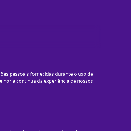
ões pessoais fornecidas durante o uso de
elhoria contínua da experiência de nossos