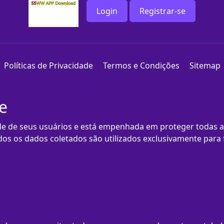
Login
Registrar-se
Políticas de Privacidade
Termos e Condições
Sitemap
de
e de seus usuários e está empenhada em proteger todas a
os os dados coletados são utilizados exclusivamente para 