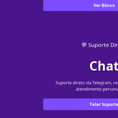
Ver Bônus
💬 Suporte Di
Cha
Suporte direto via Telegram, r
atendimento persona
Falar Suport