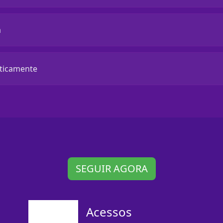
a
aticamente
SEGUIR AGORA
Acessos