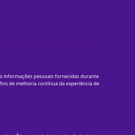
s informações pessoais fornecidas durante
fins de melhoria contínua da experiência de