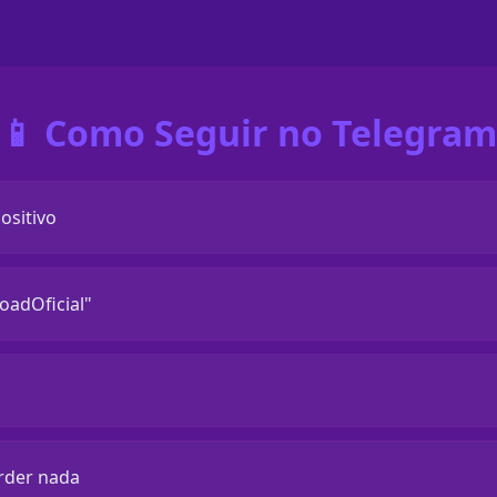
📱 Como Seguir no Telegram
ositivo
adOficial"
erder nada