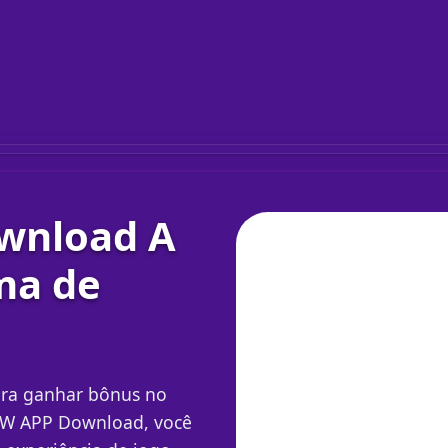
wnload A
ma de
ra ganhar bônus no
WW APP Download, você