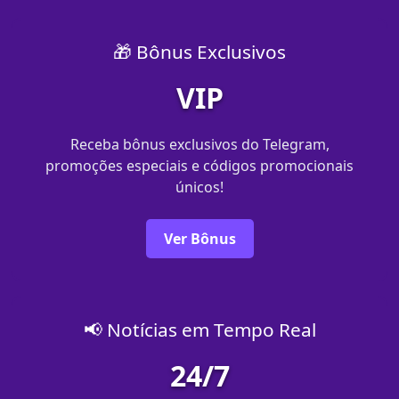
🎁 Bônus Exclusivos
VIP
Receba bônus exclusivos do Telegram,
promoções especiais e códigos promocionais
únicos!
Ver Bônus
📢 Notícias em Tempo Real
24/7