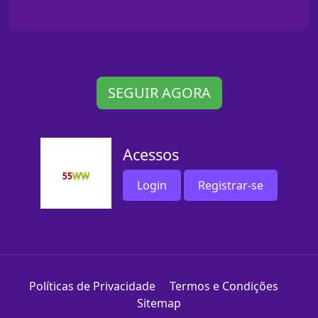
SEGUIR AGORA
Acessos
Login
Registrar-se
Políticas de Privacidade
Termos e Condições
Sitemap