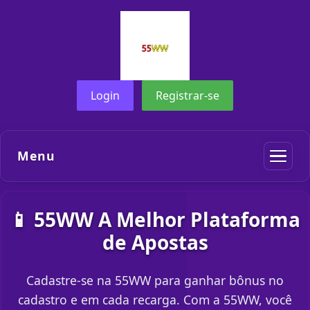
Login
Registrar-se
Menu
📱 55WW A Melhor Plataforma
de Apostas
Cadastre-se na 55WW para ganhar bônus no
cadastro e em cada recarga. Com a 55WW, você