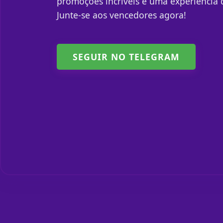
promoções incríveis e uma experiência d
Junte-se aos vencedores agora!
SEGUIR NO TELEGRAM