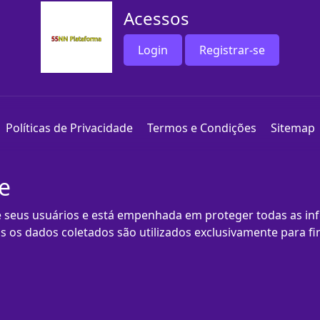
Acessos
Login
Registrar-se
Políticas de Privacidade
Termos e Condições
Sitemap
de
de seus usuários e está empenhada em proteger todas as in
 os dados coletados são utilizados exclusivamente para fi