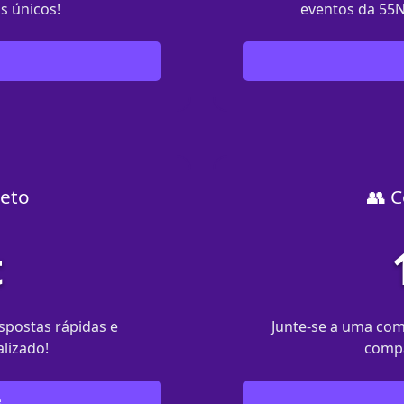
s únicos!
eventos da 55N
reto
👥 
t
espostas rápidas e
Junte-se a uma com
lizado!
compa
e