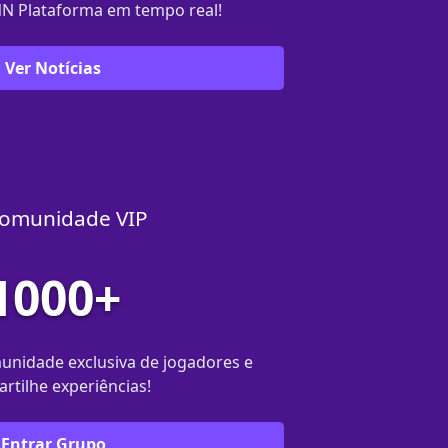
N Plataforma em tempo real!
Ver Notícias
Comunidade VIP
1000+
unidade exclusiva de jogadores e
rtilhe experiências!
Entrar Grupo