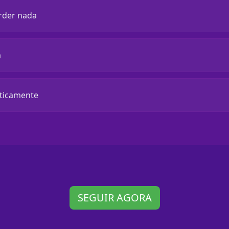
erder nada
a
aticamente
SEGUIR AGORA