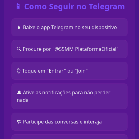
📱 Como Seguir no Telegram
📱 Baixe o app Telegram no seu dispositivo
🔍 Procure por "@55MM PlataformaOficial"
👆 Toque em "Entrar" ou "Join"
🔔 Ative as notificações para não perder
nada
💬 Participe das conversas e interaja