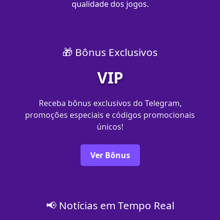
qualidade dos jogos.
🎁 Bônus Exclusivos
VIP
Receba bônus exclusivos do Telegram,
promoções especiais e códigos promocionais
únicos!
Ver Bônus
📢 Notícias em Tempo Real