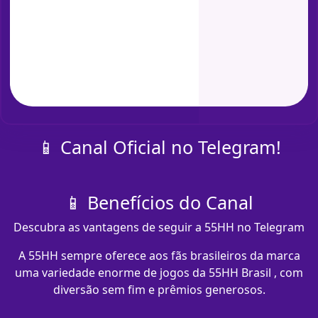
📱 Canal Oficial no Telegram!
📱 Benefícios do Canal
Descubra as vantagens de seguir a 55HH no Telegram
A 55HH sempre oferece aos fãs brasileiros da marca
uma variedade enorme de jogos da 55HH Brasil , com
diversão sem fim e prêmios generosos.