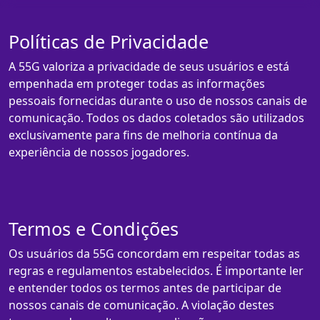
Políticas de Privacidade
A 55G valoriza a privacidade de seus usuários e está
empenhada em proteger todas as informações
pessoais fornecidas durante o uso de nossos canais de
comunicação. Todos os dados coletados são utilizados
exclusivamente para fins de melhoria contínua da
experiência de nossos jogadores.
Termos e Condições
Os usuários da 55G concordam em respeitar todas as
regras e regulamentos estabelecidos. É importante ler
e entender todos os termos antes de participar de
nossos canais de comunicação. A violação destes