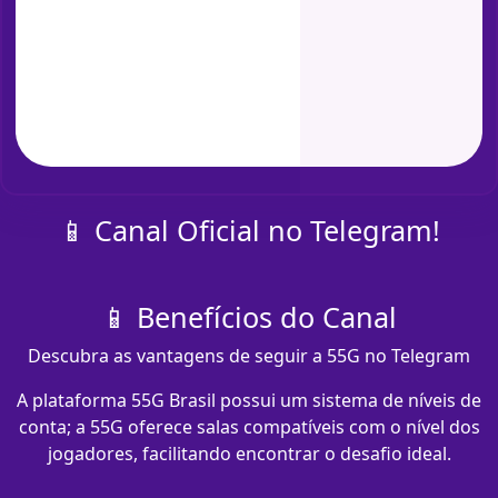
📱 Canal Oficial no Telegram!
📱 Benefícios do Canal
Descubra as vantagens de seguir a 55G no Telegram
A plataforma 55G Brasil possui um sistema de níveis de
conta; a 55G oferece salas compatíveis com o nível dos
jogadores, facilitando encontrar o desafio ideal.