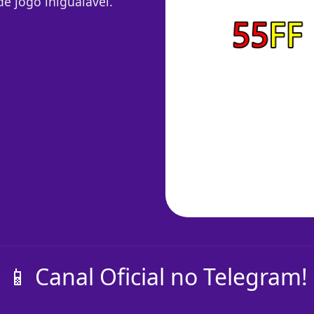
e jogo inigualável.
📱 Canal Oficial no Telegram!