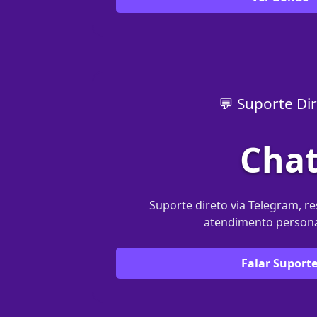
💬 Suporte Di
Cha
Suporte direto via Telegram, r
atendimento persona
Falar Suport