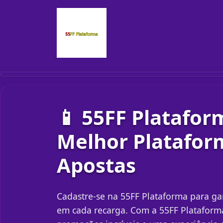
📱 55FF Platafor
Melhor Platafor
Apostas
Cadastre-se na 55FF Plataforma para g
em cada recarga. Com a 55FF Plataforma