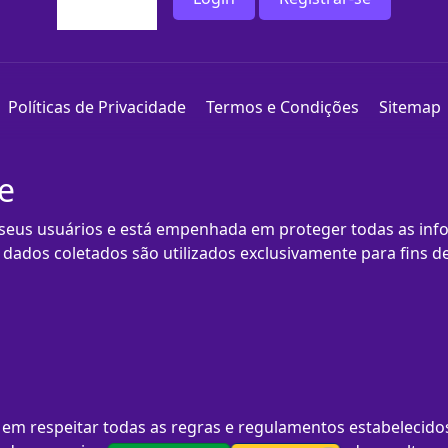
Políticas de Privacidade
Termos e Condições
Sitemap
de
e seus usuários e está empenhada em proteger todas as in
dados coletados são utilizados exclusivamente para fins d
m respeitar todas as regras e regulamentos estabelecidos