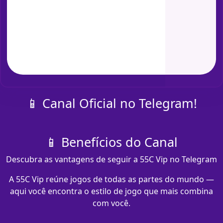
📱 Canal Oficial no Telegram!
📱 Benefícios do Canal
Descubra as vantagens de seguir a 55C Vip no Telegram
A 55C Vip reúne jogos de todas as partes do mundo —
aqui você encontra o estilo de jogo que mais combina
com você.