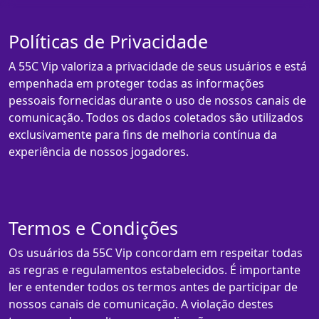
Políticas de Privacidade
A 55C Vip valoriza a privacidade de seus usuários e está
empenhada em proteger todas as informações
pessoais fornecidas durante o uso de nossos canais de
comunicação. Todos os dados coletados são utilizados
exclusivamente para fins de melhoria contínua da
experiência de nossos jogadores.
Termos e Condições
Os usuários da 55C Vip concordam em respeitar todas
as regras e regulamentos estabelecidos. É importante
ler e entender todos os termos antes de participar de
nossos canais de comunicação. A violação destes