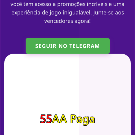
você tem acesso a promoções incríveis e uma
experiência de jogo inigualável. Junte-se aos
vencedores agora!
SEGUIR NO TELEGRAM