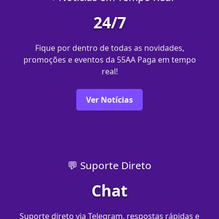
24/7
Fique por dentro de todas as novidades,
promoções e eventos da 55AA Paga em tempo
real!
Ver Notícias
💬 Suporte Direto
Chat
Suporte direto via Telegram, respostas rápidas e