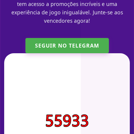
tem acesso a promoções incríveis e uma
experiência de jogo inigualável. Junte-se aos
vencedores agora!
SEGUIR NO TELEGRAM