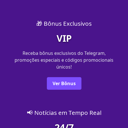
🎁 Bônus Exclusivos
VIP
Receba bônus exclusivos do Telegram,
promoções especiais e códigos promocionais
únicos!
Ver Bônus
📢 Notícias em Tempo Real
24/7