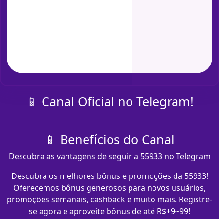
📱 Canal Oficial no Telegram!
📱 Benefícios do Canal
Descubra as vantagens de seguir a 55933 no Telegram
Descubra os melhores bônus e promoções da 55933!
Oferecemos bônus generosos para novos usuários,
promoções semanais, cashback e muito mais. Registre-
se agora e aproveite bônus de até R$+9~99!