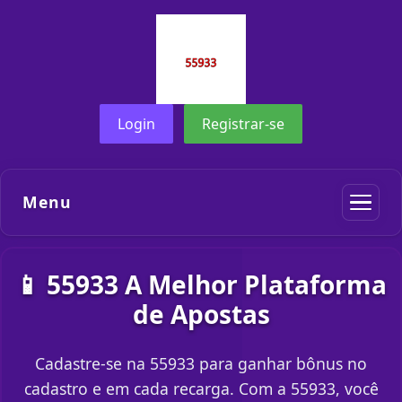
Login
Registrar-se
Menu
📱 55933 A Melhor Plataforma
de Apostas
Cadastre-se na 55933 para ganhar bônus no
cadastro e em cada recarga. Com a 55933, você