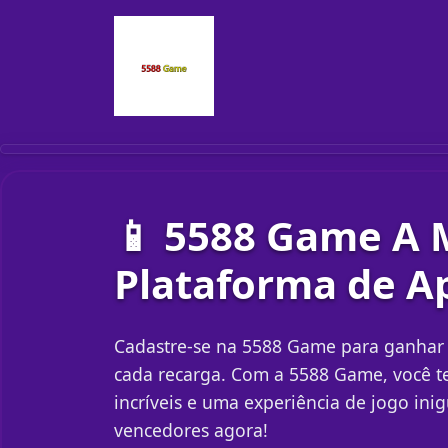
📱 5588 Game A 
Plataforma de A
Cadastre-se na 5588 Game para ganhar
cada recarga. Com a 5588 Game, você 
incríveis e uma experiência de jogo inig
vencedores agora!