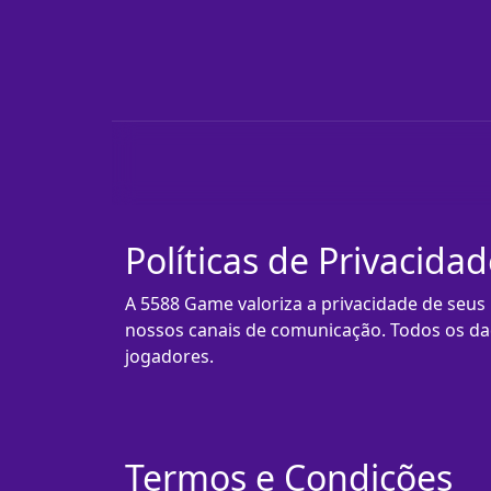
Políticas de Privacida
A 5588 Game valoriza a privacidade de seu
nossos canais de comunicação. Todos os dad
jogadores.
Termos e Condições