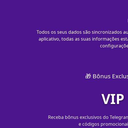
Todos os seus dados são sincronizados au
aplicativo, todas as suas informações es
configuraçõe
🎁 Bônus Exclu
VIP
Receba bônus exclusivos do Telegra
e códigos promocionai