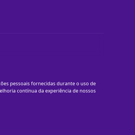
ões pessoais fornecidas durante o uso de
elhoria contínua da experiência de nossos