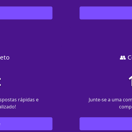
reto
👥 
t
espostas rápidas e
Junte-se a uma com
lizado!
compa
e