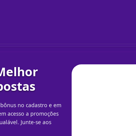
Melhor
postas
 bônus no cadastro e em
tem acesso a promoções
ualável. Junte-se aos