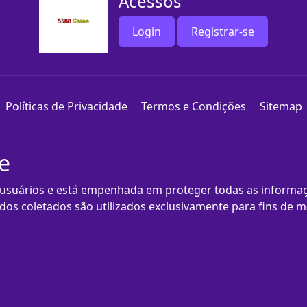
Acessos
Login
Registrar-se
Políticas de Privacidade
Termos e Condições
Sitemap
de
s usuários e está empenhada em proteger todas as informaç
os coletados são utilizados exclusivamente para fins de m