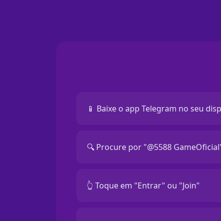
📱 Baixe o app Telegram no seu disp
🔍 Procure por "@5588 GameOficial
👆 Toque em "Entrar" ou "Join"