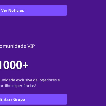
Ver Notícias
Comunidade VIP
1000+
unidade exclusiva de jogadores e
rtilhe experiências!
Entrar Grupo