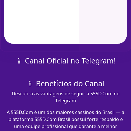
📱 Canal Oficial no Telegram!
📱 Benefícios do Canal
Descubra as vantagens de seguir a 555D.Com no
Telegram
A 555D.Com é um dos maiores cassinos do Brasil — a
plataforma 555D.Com Brasil possui forte respaldo e
uma equipe profissional que garante a melhor