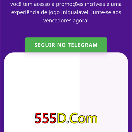
você tem acesso a promoções incríveis e uma
experiência de jogo inigualável. Junte-se aos
vencedores agora!
SEGUIR NO TELEGRAM