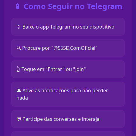
📱 Como Seguir no Telegram
📱 Baixe o app Telegram no seu dispositivo
🔍 Procure por "@555D.ComOficial"
👆 Toque em "Entrar" ou "Join"
🔔 Ative as notificações para não perder
nada
💬 Participe das conversas e interaja