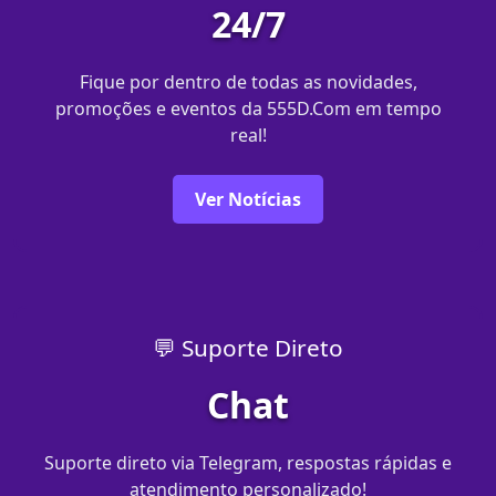
24/7
Fique por dentro de todas as novidades,
promoções e eventos da 555D.Com em tempo
real!
Ver Notícias
💬 Suporte Direto
Chat
Suporte direto via Telegram, respostas rápidas e
atendimento personalizado!