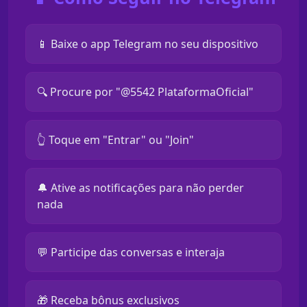
📱 Baixe o app Telegram no seu dispositivo
🔍 Procure por "@5542 PlataformaOficial"
👆 Toque em "Entrar" ou "Join"
🔔 Ative as notificações para não perder
nada
💬 Participe das conversas e interaja
🎁 Receba bônus exclusivos