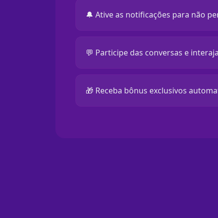
🔔 Ative as notificações para não p
💬 Participe das conversas e interaj
🎁 Receba bônus exclusivos autom