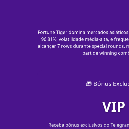
Fortune Tiger domina mercados asiáticos 
96.81%, volatilidade média-alta, e freq
alcançar 7 rows durante special rounds, 
part de winning comb
🎁 Bônus Exclu
VIP
Receba bônus exclusivos do Telegra