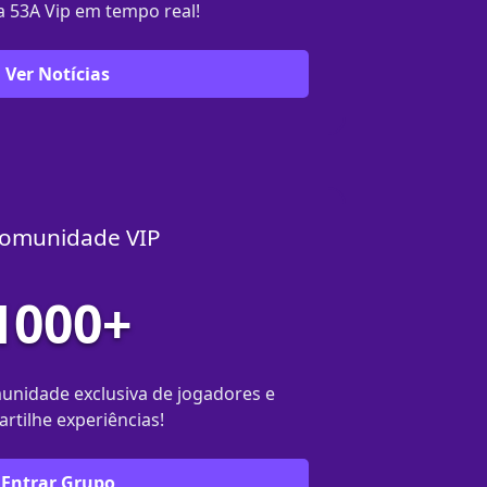
a 53A Vip em tempo real!
Ver Notícias
Comunidade VIP
1000+
unidade exclusiva de jogadores e
rtilhe experiências!
Entrar Grupo