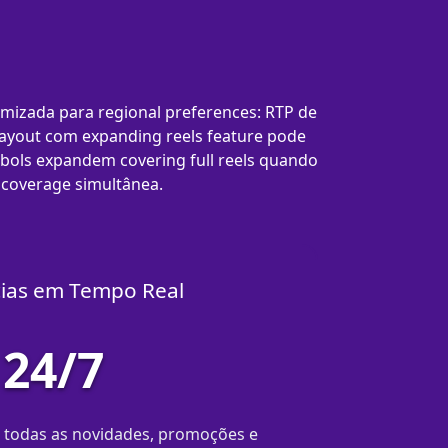
imizada para regional preferences: RTP de
 layout com expanding reels feature pode
mbols expandem covering full reels quando
 coverage simultânea.
cias em Tempo Real
24/7
e todas as novidades, promoções e