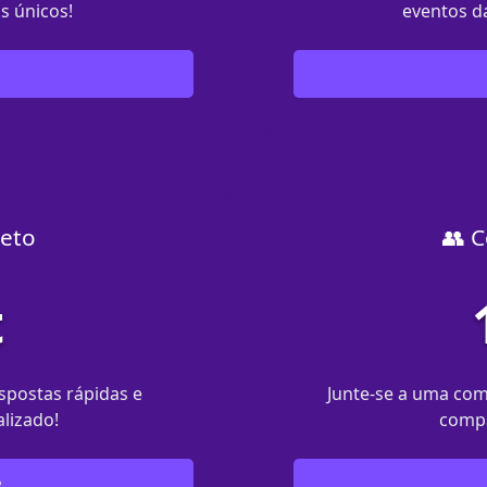
s únicos!
eventos d
reto
👥 
t
espostas rápidas e
Junte-se a uma com
lizado!
compa
e