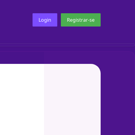
Login
Registrar-se