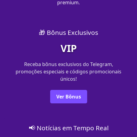
premium.
🎁 Bônus Exclusivos
VIP
Receba bônus exclusivos do Telegram,
promoções especiais e códigos promocionais
únicos!
Ver Bônus
📢 Notícias em Tempo Real