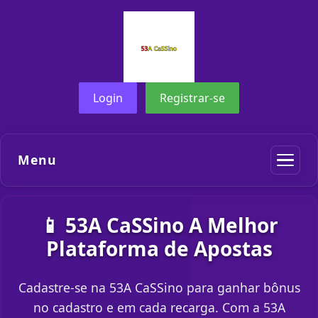
Login
Registrar-se
Menu
📱 53A CaSSino A Melhor
Plataforma de Apostas
Cadastre-se na 53A CaSSino para ganhar bônus
no cadastro e em cada recarga. Com a 53A