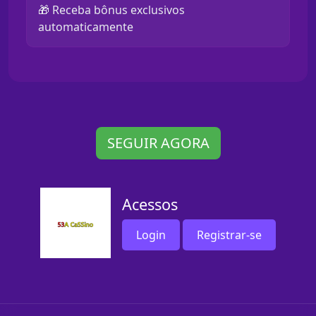
🎁 Receba bônus exclusivos
automaticamente
SEGUIR AGORA
Acessos
Login
Registrar-se