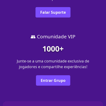
Falar Suporte
👥 Comunidade VIP
1000+
Junte-se a uma comunidade exclusiva de
jogadores e compartilhe experiências!
Entrar Grupo