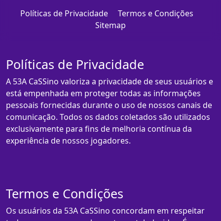
Políticas de Privacidade
Termos e Condições
Sitemap
Políticas de Privacidade
A 53A CaSSino valoriza a privacidade de seus usuários e
está empenhada em proteger todas as informações
pessoais fornecidas durante o uso de nossos canais de
comunicação. Todos os dados coletados são utilizados
exclusivamente para fins de melhoria contínua da
experiência de nossos jogadores.
Termos e Condições
Os usuários da 53A CaSSino concordam em respeitar