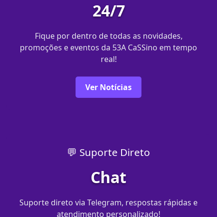
24/7
Fique por dentro de todas as novidades,
promoções e eventos da 53A CaSSino em tempo
real!
Ver Notícias
💬 Suporte Direto
Chat
Suporte direto via Telegram, respostas rápidas e
atendimento personalizado!