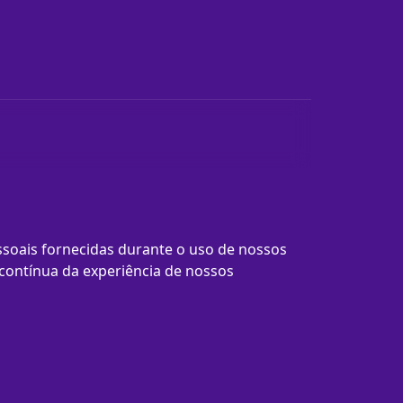
ssoais fornecidas durante o uso de nossos
 contínua da experiência de nossos