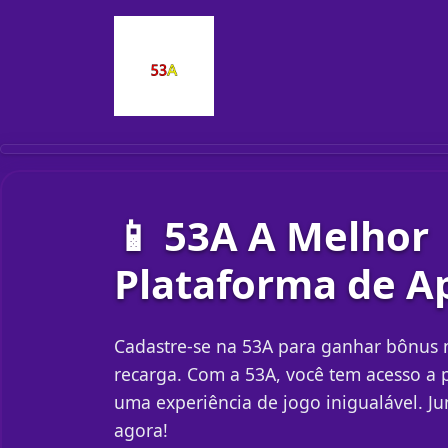
📱 53A A Melhor
Plataforma de A
Cadastre-se na 53A para ganhar bônus 
recarga. Com a 53A, você tem acesso a 
uma experiência de jogo inigualável. J
agora!