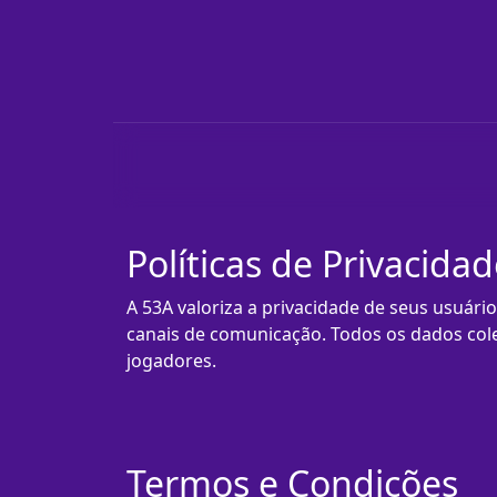
Políticas de Privacida
A 53A valoriza a privacidade de seus usuár
canais de comunicação. Todos os dados cole
jogadores.
Termos e Condições