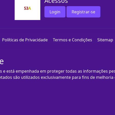
Acessos
Login
Registrar-se
Políticas de Privacidade
Termos e Condições
Sitemap
de
ios e está empenhada em proteger todas as informações pe
tados são utilizados exclusivamente para fins de melhoria