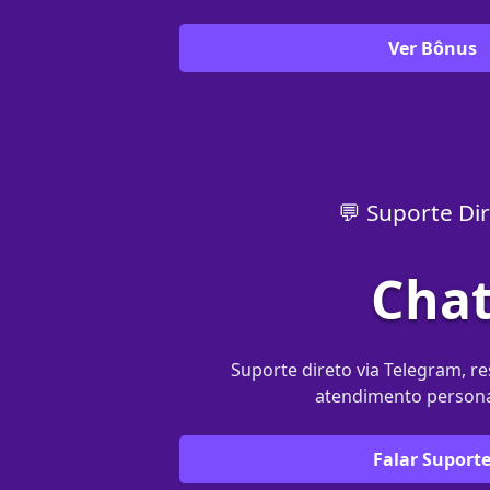
Ver Bônus
💬 Suporte Di
Cha
Suporte direto via Telegram, r
atendimento persona
Falar Suport