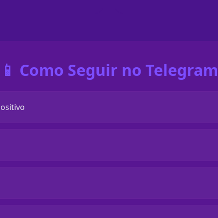
📱 Como Seguir no Telegram
ositivo