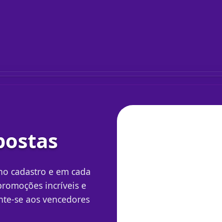
postas
no cadastro e em cada
promoções incríveis e
unte-se aos vencedores