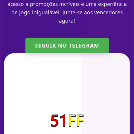
acesso a promoções incríveis e uma experiência
de jogo inigualável. Junte-se aos vencedores
agora!
SEGUIR NO TELEGRAM