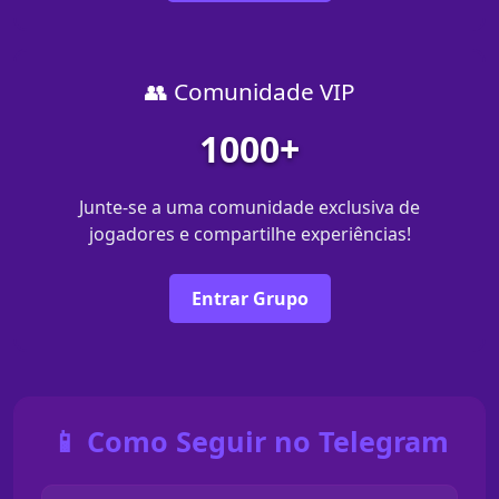
👥 Comunidade VIP
1000+
Junte-se a uma comunidade exclusiva de
jogadores e compartilhe experiências!
Entrar Grupo
📱 Como Seguir no Telegram