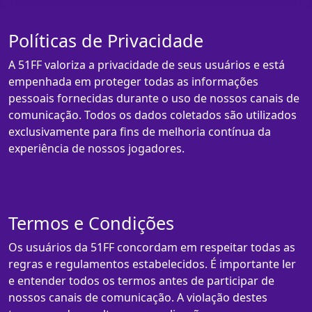
Políticas de Privacidade
A 51FF valoriza a privacidade de seus usuários e está
empenhada em proteger todas as informações
pessoais fornecidas durante o uso de nossos canais de
comunicação. Todos os dados coletados são utilizados
exclusivamente para fins de melhoria contínua da
experiência de nossos jogadores.
Termos e Condições
Os usuários da 51FF concordam em respeitar todas as
regras e regulamentos estabelecidos. É importante ler
e entender todos os termos antes de participar de
nossos canais de comunicação. A violação destes