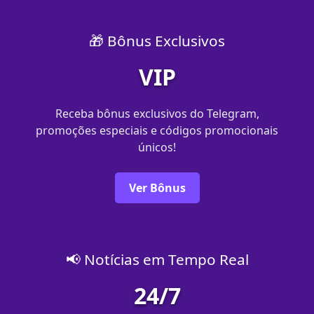
🎁 Bônus Exclusivos
VIP
Receba bônus exclusivos do Telegram,
promoções especiais e códigos promocionais
únicos!
Ver Bônus
📢 Notícias em Tempo Real
24/7