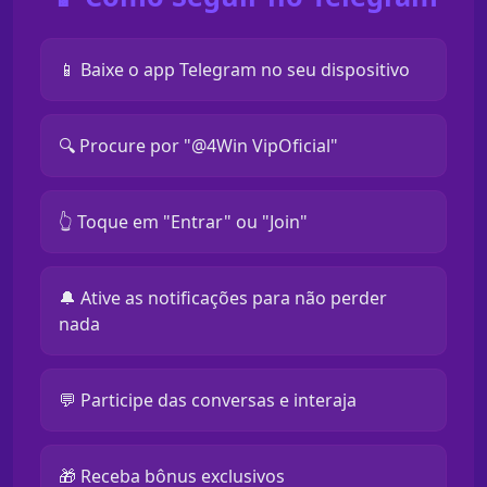
📱 Baixe o app Telegram no seu dispositivo
🔍 Procure por "@4Win VipOficial"
👆 Toque em "Entrar" ou "Join"
🔔 Ative as notificações para não perder
nada
💬 Participe das conversas e interaja
🎁 Receba bônus exclusivos