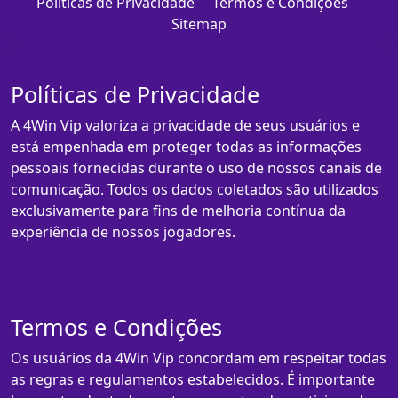
Políticas de Privacidade
Termos e Condições
Sitemap
Políticas de Privacidade
A 4Win Vip valoriza a privacidade de seus usuários e
está empenhada em proteger todas as informações
pessoais fornecidas durante o uso de nossos canais de
comunicação. Todos os dados coletados são utilizados
exclusivamente para fins de melhoria contínua da
experiência de nossos jogadores.
Termos e Condições
Os usuários da 4Win Vip concordam em respeitar todas
as regras e regulamentos estabelecidos. É importante