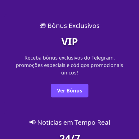
🎁 Bônus Exclusivos
VIP
Receba bônus exclusivos do Telegram,
promoções especiais e códigos promocionais
únicos!
Ver Bônus
📢 Notícias em Tempo Real
24/7