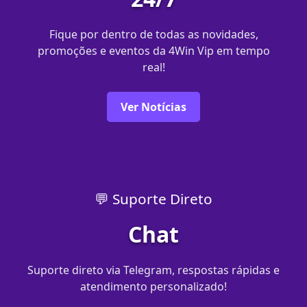
Fique por dentro de todas as novidades,
promoções e eventos da 4Win Vip em tempo
real!
Ver Notícias
💬 Suporte Direto
Chat
Suporte direto via Telegram, respostas rápidas e
atendimento personalizado!