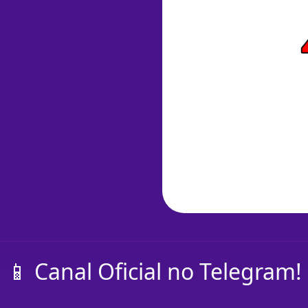
📱 Canal Oficial no Telegram!