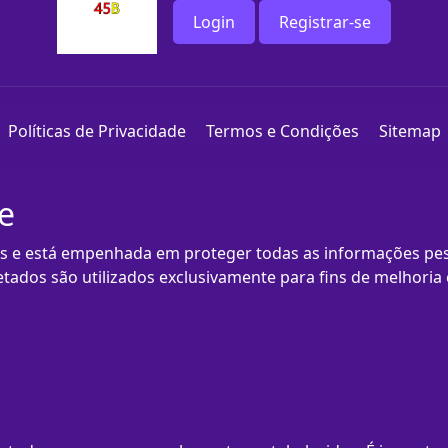
Login
Registrar-se
Políticas de Privacidade
Termos e Condições
Sitemap
de
ios e está empenhada em proteger todas as informações pe
tados são utilizados exclusivamente para fins de melhoria