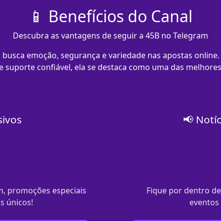
📱 Benefícios do Canal
Descubra as vantagens de seguir a 45B no Telegram
busca emoção, segurança e variedade nas apostas online
e suporte confiável, ela se destaca como uma das melhore
sivos
📢 Notí
m, promoções especiais
Fique por dentro d
s únicos!
eventos