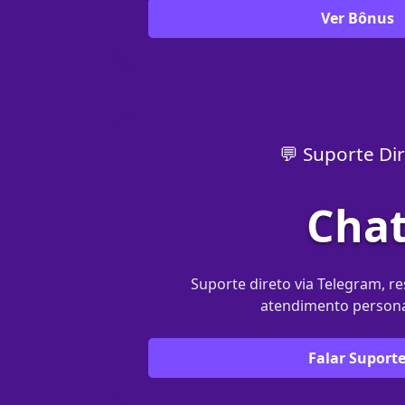
Ver Bônus
💬 Suporte Di
Cha
Suporte direto via Telegram, r
atendimento persona
Falar Suport