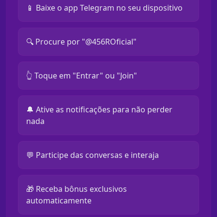
📱 Baixe o app Telegram no seu dispositivo
🔍 Procure por "@456ROficial"
👆 Toque em "Entrar" ou "Join"
🔔 Ative as notificações para não perder
nada
💬 Participe das conversas e interaja
🎁 Receba bônus exclusivos
automaticamente