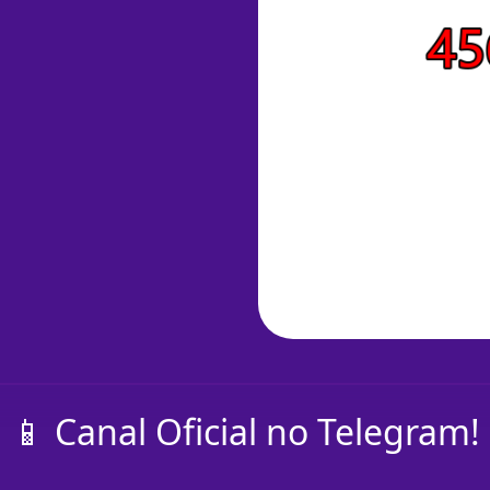
📱 Canal Oficial no Telegram!