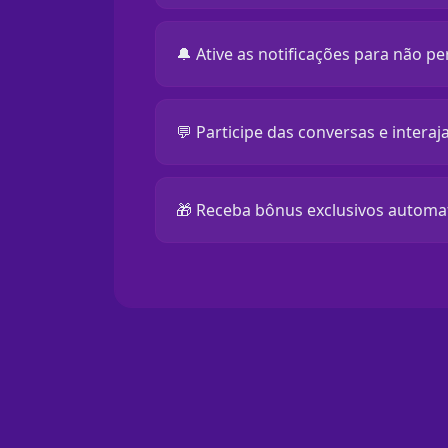
🔔 Ative as notificações para não p
💬 Participe das conversas e interaj
🎁 Receba bônus exclusivos autom