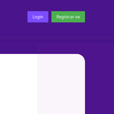
Login
Registrar-se