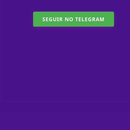
SEGUIR NO TELEGRAM