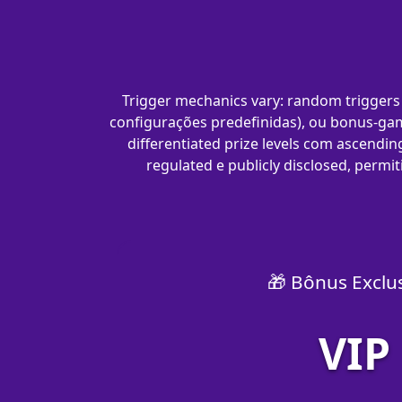
Trigger mechanics vary: random triggers 
configurações predefinidas), ou bonus-gam
differentiated prize levels com ascending
regulated e publicly disclosed, perm
🎁 Bônus Exclu
VIP