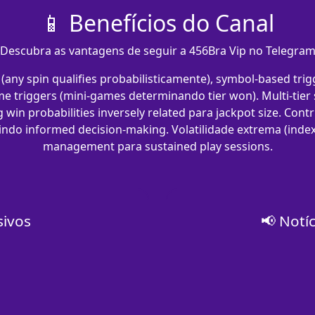
📱 Benefícios do Canal
Descubra as vantagens de seguir a 456Bra Vip no Telegra
(any spin qualifies probabilisticamente), symbol-based trig
e triggers (mini-games determinando tier won). Multi-tie
 win probabilities inversely related para jackpot size. Contr
itindo informed decision-making. Volatilidade extrema (ind
management para sustained play sessions.
sivos
📢 Notí