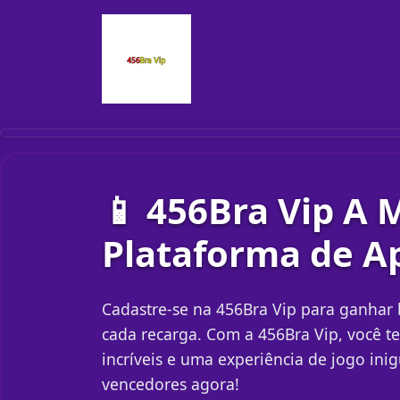
📱 456Bra Vip A 
Plataforma de A
Cadastre-se na 456Bra Vip para ganhar
cada recarga. Com a 456Bra Vip, você 
incríveis e uma experiência de jogo inig
vencedores agora!