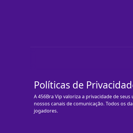
Políticas de Privacida
A 456Bra Vip valoriza a privacidade de seu
nossos canais de comunicação. Todos os dad
jogadores.