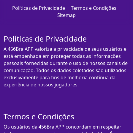
Políticas de Privacidade
Termos e Condições
Sitemap
Políticas de Privacidade
A 456Bra APP valoriza a privacidade de seus usuários e
está empenhada em proteger todas as informações
pessoais fornecidas durante o uso de nossos canais de
comunicação. Todos os dados coletados são utilizados
exclusivamente para fins de melhoria contínua da
experiência de nossos jogadores.
Termos e Condições
Os usuários da 456Bra APP concordam em respeitar