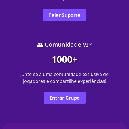
Falar Suporte
👥 Comunidade VIP
1000+
Junte-se a uma comunidade exclusiva de
jogadores e compartilhe experiências!
Entrar Grupo