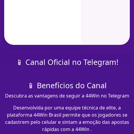
📱 Canal Oficial no Telegram!
📱 Benefícios do Canal
Descubra as vantagens de seguir a 44Win no Telegram
Desenvolvida por uma equipe técnica de elite, a
plataforma 44Win Brasil permite que os jogadores se
cadastrem pelo celular e sintam a emoção das apostas
rápidas com a 44Win .