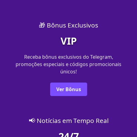
🎁 Bônus Exclusivos
VIP
Receba bônus exclusivos do Telegram,
promoções especiais e códigos promocionais
únicos!
Ver Bônus
📢 Notícias em Tempo Real
24/7