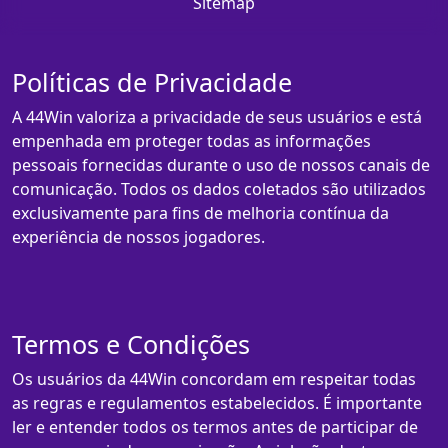
Sitemap
Políticas de Privacidade
A 44Win valoriza a privacidade de seus usuários e está
empenhada em proteger todas as informações
pessoais fornecidas durante o uso de nossos canais de
comunicação. Todos os dados coletados são utilizados
exclusivamente para fins de melhoria contínua da
experiência de nossos jogadores.
Termos e Condições
Os usuários da 44Win concordam em respeitar todas
as regras e regulamentos estabelecidos. É importante
ler e entender todos os termos antes de participar de