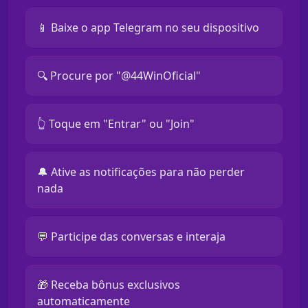
📱 Baixe o app Telegram no seu dispositivo
🔍 Procure por "@44WinOficial"
👆 Toque em "Entrar" ou "Join"
🔔 Ative as notificações para não perder
nada
💬 Participe das conversas e interaja
🎁 Receba bônus exclusivos
automaticamente