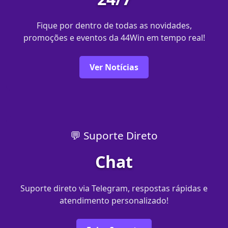
Fique por dentro de todas as novidades,
promoções e eventos da 44Win em tempo real!
Ver Notícias
💬 Suporte Direto
Chat
Suporte direto via Telegram, respostas rápidas e
atendimento personalizado!