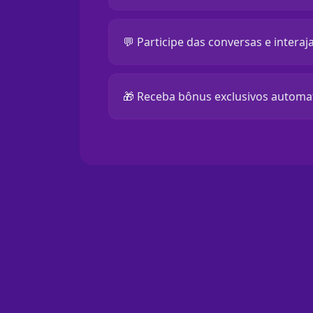
💬 Participe das conversas e interaj
🎁 Receba bônus exclusivos autom