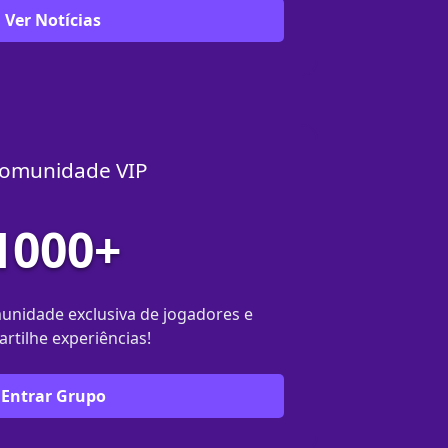
Ver Notícias
Comunidade VIP
1000+
unidade exclusiva de jogadores e
rtilhe experiências!
Entrar Grupo