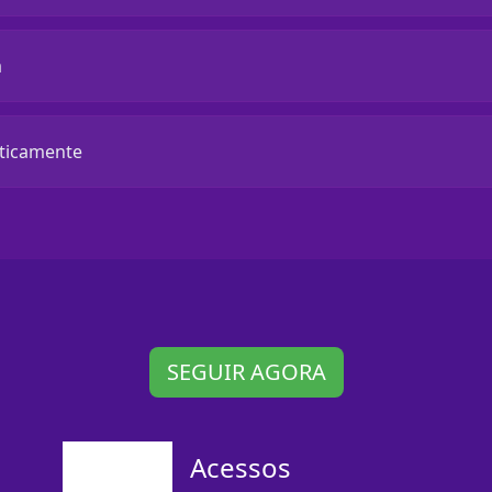
a
aticamente
SEGUIR AGORA
Acessos