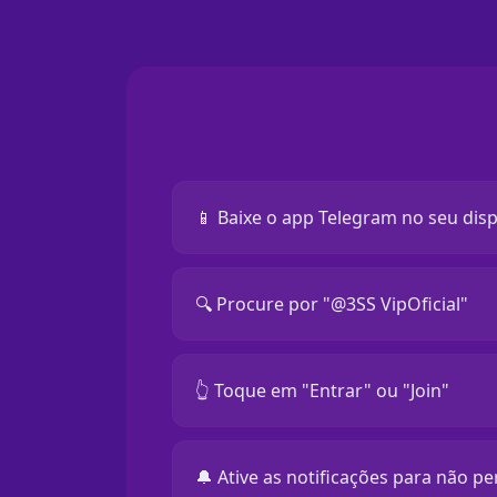
📱 Baixe o app Telegram no seu disp
🔍 Procure por "@3SS VipOficial"
👆 Toque em "Entrar" ou "Join"
🔔 Ative as notificações para não p