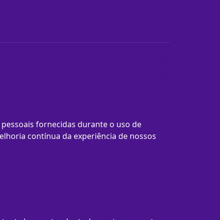
 pessoais fornecidas durante o uso de
elhoria contínua da experiência de nossos