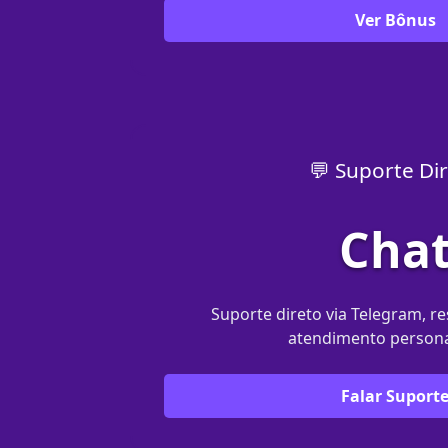
Ver Bônus
💬 Suporte Di
Cha
Suporte direto via Telegram, r
atendimento persona
Falar Suport