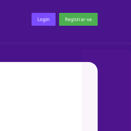
Login
Registrar-se