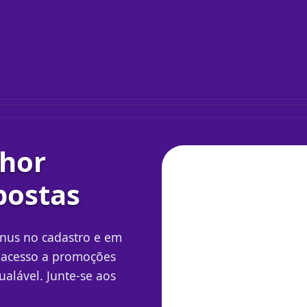
lhor
postas
nus no cadastro e em
 acesso a promoções
ualável. Junte-se aos