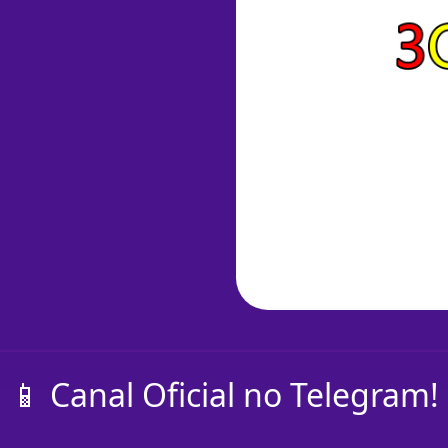
📱 Canal Oficial no Telegram!