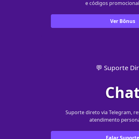
e códigos promocionai
Ver Bônus
💬 Suporte Di
Cha
Suporte direto via Telegram, r
atendimento persona
Falar Suport