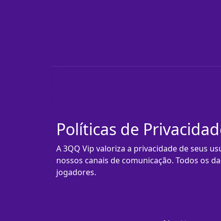
Políticas de Privacida
A 3QQ Vip valoriza a privacidade de seus u
nossos canais de comunicação. Todos os dad
jogadores.