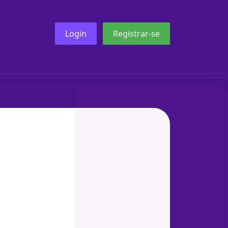
Login
Registrar-se