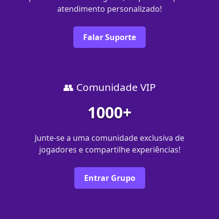
atendimento personalizado!
Falar Suporte
👥 Comunidade VIP
1000+
Junte-se a uma comunidade exclusiva de
jogadores e compartilhe experiências!
Entrar Grupo