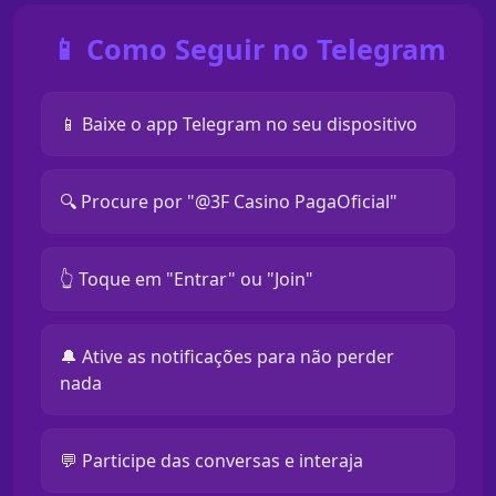
📱 Como Seguir no Telegram
📱 Baixe o app Telegram no seu dispositivo
🔍 Procure por "@3F Casino PagaOficial"
👆 Toque em "Entrar" ou "Join"
🔔 Ative as notificações para não perder
nada
💬 Participe das conversas e interaja