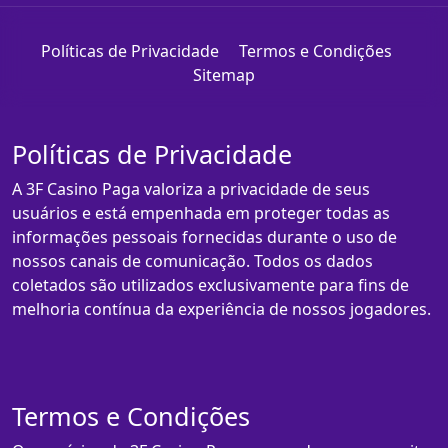
Políticas de Privacidade
Termos e Condições
Sitemap
Políticas de Privacidade
A 3F Casino Paga valoriza a privacidade de seus
usuários e está empenhada em proteger todas as
informações pessoais fornecidas durante o uso de
nossos canais de comunicação. Todos os dados
coletados são utilizados exclusivamente para fins de
melhoria contínua da experiência de nossos jogadores.
Termos e Condições