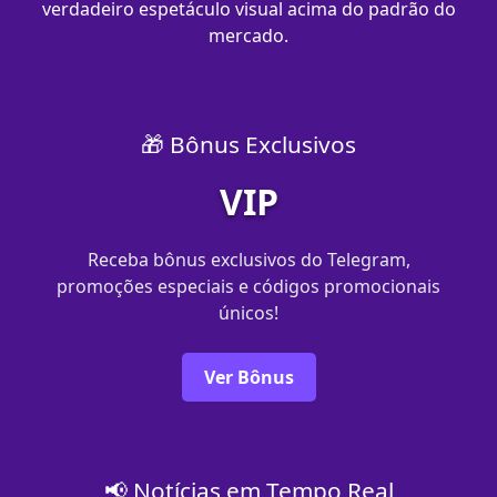
verdadeiro espetáculo visual acima do padrão do
mercado.
🎁 Bônus Exclusivos
VIP
Receba bônus exclusivos do Telegram,
promoções especiais e códigos promocionais
únicos!
Ver Bônus
📢 Notícias em Tempo Real