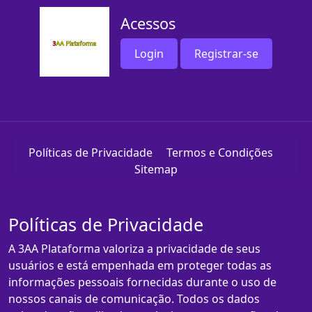
Acessos
Login
Registrar-se
Políticas de Privacidade
Termos e Condições
Sitemap
Políticas de Privacidade
A 3AA Plataforma valoriza a privacidade de seus
usuários e está empenhada em proteger todas as
informações pessoais fornecidas durante o uso de
nossos canais de comunicação. Todos os dados