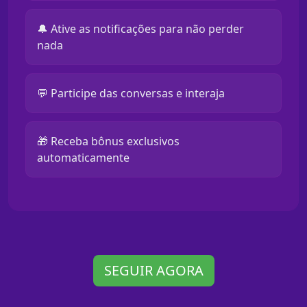
🔔 Ative as notificações para não perder
nada
💬 Participe das conversas e interaja
🎁 Receba bônus exclusivos
automaticamente
SEGUIR AGORA