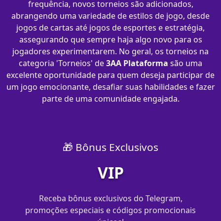
frequência, novos torneios são adicionados,
abrangendo uma variedade de estilos de jogo, desde
jogos de cartas até jogos de esportes e estratégia,
assegurando que sempre haja algo novo para os
jogadores experimentarem. No geral, os torneios na
categoria 'Torneios' de
3AA Plataforma
são uma
excelente oportunidade para quem deseja participar de
um jogo emocionante, desafiar suas habilidades e fazer
parte de uma comunidade engajada.
🎁 Bônus Exclusivos
VIP
Receba bônus exclusivos do Telegram,
promoções especiais e códigos promocionais