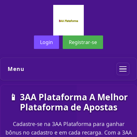
Login
Registrar-se
Menu
📱 3AA Plataforma A Melhor
Plataforma de Apostas
Cadastre-se na 3AA Plataforma para ganhar
bônus no cadastro e em cada recarga. Com a 3AA