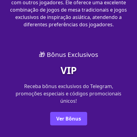
com outros jogadores. Ele oferece uma excelente
combinação de jogos de mesa tradicionais e jogos
exclusivos de inspiração asiática, atendendo a
diferentes preferências dos jogadores.
🎁 Bônus Exclusivos
VIP
Receba bônus exclusivos do Telegram,
promoções especiais e códigos promocionais
únicos!
Ver Bônus