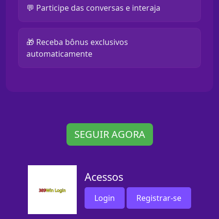
💬 Participe das conversas e interaja
🎁 Receba bônus exclusivos
automaticamente
SEGUIR AGORA
Acessos
Login
Registrar-se